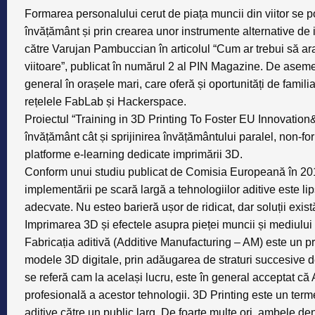
Formarea personalului cerut de piața muncii din viitor se 
învățământ și prin crearea unor instrumente alternative de i
către Varujan Pambuccian în articolul “Cum ar trebui să ar
viitoare”, publicat în numărul 2 al PIN Magazine. De aseme
general în orașele mari, care oferă și oportunități de fam
rețelele FabLab și Hackerspace.
Proiectul
“Training in 3D Printing To Foster EU Innovation&
învățământ cât și sprijinirea învățământului paralel, non-for
platforme e-learning dedicate imprimării 3D.
Conform unui studiu publicat de Comisia Europeană în 2016,
implementării pe scară largă a tehnologiilor aditive este li
adecvate. Nu esteo barieră ușor de ridicat, dar soluții exist
Imprimarea 3D și efectele asupra pieței muncii și mediului 
Fabricația aditivă (Additive Manufacturing – AM) este un pr
modele 3D digitale, prin adăugarea de straturi succesive d
se referă cam la același lucru, este în general acceptat că 
profesională a acestor tehnologii. 3D Printing este un term
aditive către un public larg. De foarte multe ori, ambele de