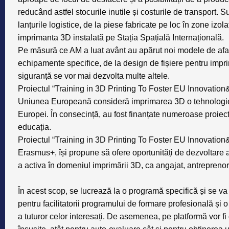
reducând astfel stocurile inutile și costurile de transport
lanțurile logistice, de la piese fabricate pe loc în zone izol
imprimanta 3D instalată pe Stația Spațială Internațională.
Pe măsură ce AM a luat avânt au apărut noi modele de aface
echipamente specifice, de la design de fișiere pentru imprim
siguranță se vor mai dezvolta multe altele.
Proiectul “Training in 3D Printing To Foster EU Innovation&
Uniunea Europeană consideră imprimarea 3D o tehnologie ch
Europei. În consecință, au fost finanțate numeroase proiec
educația.
Proiectul “Training in 3D Printing To Foster EU Innovation&
Erasmus+, își propune să ofere oportunități de dezvoltare a
a activa în domeniul imprimării 3D, ca angajat, antreprenor,
În acest scop, se lucrează la o programă specifică și se va
pentru facilitatorii programului de formare profesională și o
a tuturor celor interesați. De asemenea, pe platformă vor fi