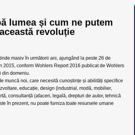
ă lumea și cum ne putem
 această revoluție
xtinde masiv în următorii ani, ajungând la peste 26 de
i în 2015, conform Wohlers Report 2016 publicat de Wohlers
ii din domeniu
.
 muncă noi, care necesită cunoștințe și abilități specifice
zvoltare, educație, design (industrial, modă, mobilier,
artă, consultanță (afaceri, legală, drepturi de autor, tehnică
te în prezent, nu poate furniza toate resursele umane