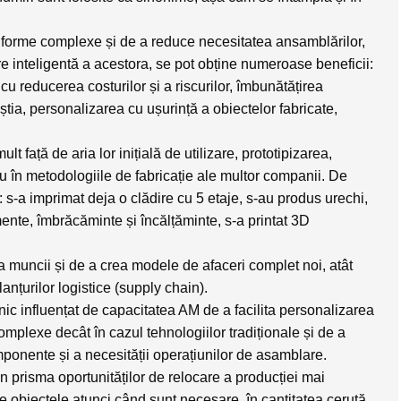
e forme complexe și de a reduce necesitatea ansamblărilor,
ire inteligentă a acestora, se pot obține numeroase beneficii:
u reducerea costurilor și a riscurilor, îmbunătățirea
eștia, personalizarea cu ușurință a obiectelor fabricate,
ult față de aria lor inițială de utilizare, prototipizarea,
au în metodologiile de fabricație ale multor companii. De
s-a imprimat deja o clădire cu 5 etaje, s-au produs urechi,
mente, îmbrăcăminte și încălțăminte, s-a printat 3D
a muncii și de a crea modele de afaceri complet noi, atât
lanțurilor logistice (supply chain).
ic influențat de capacitatea AM de a facilita personalizarea
mplexe decât în cazul tehnologiilor tradiționale și de a
ponente și a necesității operațiunilor de asamblare.
in prisma oportunităților de relocare a producției mai
e obiectele atunci când sunt necesare, în cantitatea cerută,