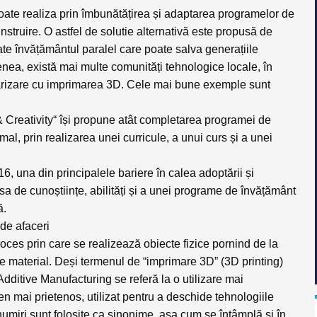
poate realiza prin îmbunătățirea și adaptarea programelor de
nstruire. O astfel de solutie alternativă este propusă de
ate învățământul paralel care poate salva generațiile
nea, există mai multe comunități tehnologice locale, în
iliarizare cu imprimarea 3D. Cele mai bune exemple sunt
 Creativity“
își propune atât completarea programei de
mal, prin realizarea unei curricule, a unui curs și a unei
 una din principalele bariere în calea adoptării și
psa de cunoștiințe, abilități și a unei programe de învățământ
ă.
de afaceri
oces prin care se realizează obiecte fizice pornind de la
e material. Deși termenul de “imprimare 3D” (3D printing)
Additive Manufacturing se referă la o utilizare mai
en mai prietenos, utilizat pentru a deschide tehnologiile
numiri sunt folosite ca sinonime, așa cum se întâmplă și în