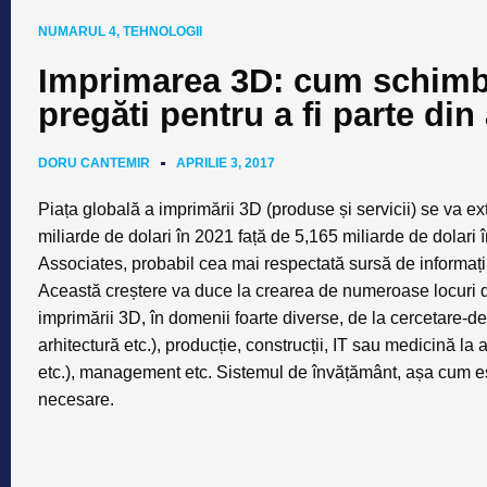
NUMARUL 4
,
TEHNOLOGII
Imprimarea 3D: cum schimb
pregăti pentru a fi parte din
DORU CANTEMIR
APRILIE 3, 2017
Piața globală a imprimării 3D (produse și servicii) se va e
miliarde de dolari în 2021 față de 5,165 miliarde de dolar
Associates, probabil cea mai respectată sursă de informaț
Această creștere va duce la crearea de numeroase locuri de
imprimării 3D, în domenii foarte diverse, de la cercetare-de
arhitectură etc.), producție, construcții, IT sau medicină la 
etc.), management etc. Sistemul de învățământ, așa cum es
necesare.