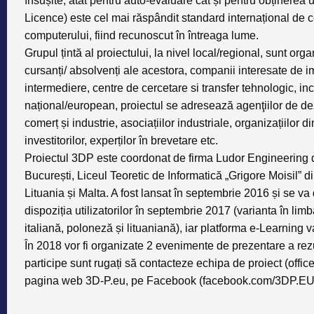
însușite, atât pentru auto-evaluare cât și pentru obținere
Licence) este cel mai răspândit standard internațional de cert
computerului, fiind recunoscut în întreaga lume.
Grupul țintă al proiectului, la nivel local/regional, sunt orga
cursanți/ absolvenți ale acestora, companii interesate de i
intermediere, centre de cercetare si transfer tehnologic, inc
național/european, proiectul se adresează agenţiilor de dez
comerț și industrie, asociațiilor industriale, organizațiilo
investitorilor, experților în brevetare etc.
Proiectul 3DP este coordonat de firma Ludor Engineering d
București, Liceul Teoretic de Informatică „Grigore Moisil” din
Lituania și Malta. A fost lansat în septembrie 2016 și se va
dispoziția utilizatorilor în septembrie 2017 (varianta în li
italiană, poloneză și lituaniană), iar platforma e-Learning
În 2018 vor fi organizate 2 evenimente de prezentare a rezult
participe sunt rugați să contacteze echipa de proiect (
offi
pagina web 3D-P.eu, pe Facebook (facebook.com/3DP.EU) 