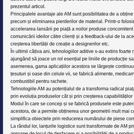
prezentul articol.
Principalele avantaje ale AM sunt posibilitatea de a obțin
precum și eliminarea pierderilor de material. Printr-o folos
accelerarea lansării pe piață a noilor produse concomitent c
comunicării ideilor către clienți și a feedback-ului de la ac
creșterea libertății de creație a designerilor etc.
În ultimii câțiva ani, tehnologiilor aditive s-au extins foarte m
ajungând să joace un rol esențial pe liniile de producție s
asemenea, gama aplicațiilor acestora se lărgește continuu: 
țesuturi și oase din celule vii, se fabrică alimente, medica
combustibil pentru rachete.
Tehnologiile AM au potențialul de a transforma radical piaț
prin evoluția produselor cât și prin creșterea capabilităților 
Modul în care se concep și se fabrică produsele este putern
acestora, de a permite obținerea unor geometrii mult mai co
simplifica obiectele prin reducerea numărului de piese com
La rândul lor, lanțurile logistice sunt transformate de AM pr
aproape de locul de desfacere și a posibilității de a produc