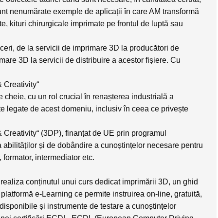
. Sunt nenumărate exemple de aplicații în care AM transformă
ate, kituri chirurgicale imprimate pe frontul de luptă sau
ri, de la servicii de imprimare 3D la producători de
are 3D la servicii de distribuire a acestor fișiere. Cu
 Creativity“
eie, cu un rol crucial în renașterea industrială a
te legate de acest domeniu, inclusiv în ceea ce privește
 Creativity“ (3DP), finanțat de UE prin programul
 abilităților și de dobândire a cunoștințelor necesare pentru
 formator, intermediator etc.
 realiza conținutul unui curs dedicat imprimării 3D, un ghid
 platformă e-Learning ce permite instruirea on-line, gratuită,
 disponibile și instrumente de testare a cunoștințelor