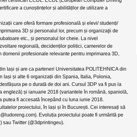
a unei certificări ECDL. ECDL (European Computer Driving
ificare a cunoștințelor și abilităților de utilizare a
nizații care oferă formare profesională și elevi/ studenți/
mprimarea 3D și personalul lor, precum și organizaţii de
ubatoare etc., și personalul lor cheie. La nivel
voltare regională, decidenților politici, camerelor de
r din domenii profesionale relevante pentru imprimarea 3D,
in Iași și are ca parteneri Universitatea POLITEHNICA din
 Iași și alte 6 organizații din Spania, Italia, Polonia,
 desfășura pe o durată de doi ani. Cursul 3DP va fi pus la
mba engleză) și ianuarie 2018 (variantele în română, spaniolă,
 va putea fi accesată începând cu luna iunie 2018.
atelor proiectului, în Iași și în București. Cei interesați să
ce@ludoreng.com
). Evoluția proiectului poate fi urmărită pe
sau Twitter (@3dprintingeu).