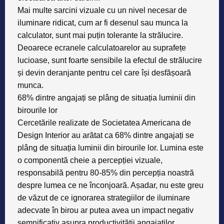
Mai multe sarcini vizuale cu un nivel necesar de
iluminare ridicat, cum ar fi desenul sau munca la
calculator, sunt mai puțin tolerante la strălucire.
Deoarece ecranele calculatoarelor au suprafețe
lucioase, sunt foarte sensibile la efectul de strălucire
și devin deranjante pentru cel care își desfășoară
munca.
68% dintre angajați se plâng de situația luminii din
birourile lor
Cercetările realizate de Societatea Americana de
Design Interior au arătat ca 68% dintre angajați se
plâng de situația luminii din birourile lor. Lumina este
o componentă cheie a percepției vizuale,
responsabilă pentru 80-85% din percepția noastră
despre lumea ce ne înconjoară. Așadar, nu este greu
de văzut de ce ignorarea strategiilor de iluminare
adecvate în birou ar putea avea un impact negativ
semnificativ asupra productivității angajaților.