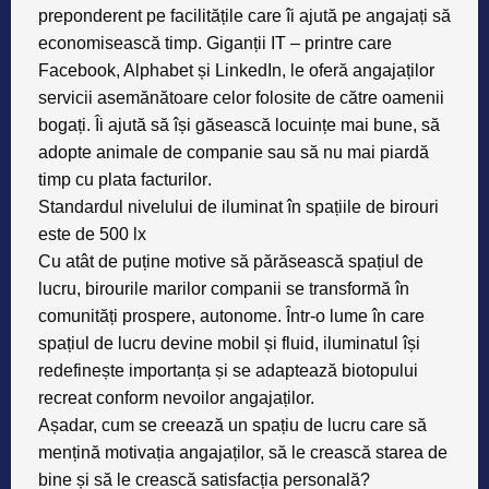
preponderent pe facilitățile care îi ajută pe angajați să
economisească timp. Giganții IT – printre care
Facebook, Alphabet și LinkedIn, le oferă angajaților
servicii asemănătoare celor folosite de către oamenii
bogați. Îi ajută să își găsească locuințe mai bune, să
adopte animale de companie sau să nu mai piardă
timp cu plata facturilor
.
Standardul nivelului de iluminat în spațiile de birouri
este de 500 lx
Cu atât de puține motive să părăsească spațiul de
lucru, birourile marilor companii se transformă în
comunități prospere, autonome. Într-o lume în care
spațiul de lucru devine mobil și fluid, iluminatul își
redefinește importanța și se adaptează biotopului
recreat conform nevoilor angajaților.
Așadar, cum se creează un spațiu de lucru care să
mențină motivația angajaților, să le crească starea de
bine și să le crească satisfacția personală?