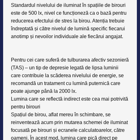
Standardul nivelului de iluminat în spațiile de birouri
este de 500 lx, nivel ce funcționeză ca o bază pentru
reducerea efectului de stres la birou. Atenția trebuie
îndreptată și către nivelul de lumină specific fiecarui
anotimp și nevoilor individuale ale fiecărui angajat.
Pentru cei care suferă de tulburarea afectiv sezonieră
(TAS) – un tip de depresie legată de lipsa luminii
care contribuie la scăderea nivelului de energie, se
recomandă un tratament cu lumină puternică care
poate ajunge până la 2000 lx.
Lumina care se reflectă indirect este cea mai potrivită
pentru birouri
Spațiul de birou, aflat mereu în schimbare, se
reinventează acum prin mutarea schemei de iluminat
focusată pe birouri și ecranele calculatoarelor, către
oameni. În acest mod, lumina care pică direct pe