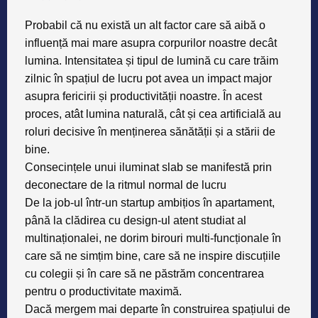
Probabil că nu există un alt factor care să aibă o
influență mai mare asupra corpurilor noastre decât
lumina. Intensitatea și tipul de lumină cu care trăim
zilnic în spațiul de lucru pot avea un impact major
asupra fericirii și productivității noastre. În acest
proces, atât lumina naturală, cât și cea artificială au
roluri decisive în menținerea sănătății și a stării de
bine.
Consecințele unui iluminat slab se manifestă prin
deconectare de la ritmul normal de lucru
De la job-ul într-un startup ambițios în apartament,
până la clădirea cu design-ul atent studiat al
multinaționalei, ne dorim birouri multi-funcționale în
care să ne simțim bine, care să ne inspire discuțiile
cu colegii și în care să ne păstrăm concentrarea
pentru o productivitate maximă.
Dacă mergem mai departe în construirea spațiului de