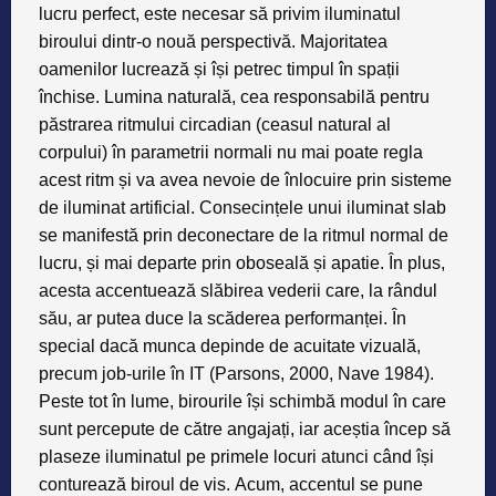
lucru perfect, este necesar să privim iluminatul
biroului dintr-o nouă perspectivă. Majoritatea
oamenilor lucrează și își petrec timpul în spații
închise. Lumina naturală, cea responsabilă pentru
păstrarea ritmului circadian (ceasul natural al
corpului) în parametrii normali nu mai poate regla
acest ritm și va avea nevoie de înlocuire prin sisteme
de iluminat artificial. Consecințele unui iluminat slab
se manifestă prin deconectare de la ritmul normal de
lucru, și mai departe prin oboseală și apatie. În plus,
acesta accentuează slăbirea vederii care, la rândul
său, ar putea duce la scăderea performanței. În
special dacă munca depinde de acuitate vizuală,
precum job-urile în IT (Parsons, 2000, Nave 1984).
Peste tot în lume, birourile își schimbă modul în care
sunt percepute de către angajați, iar aceștia încep să
plaseze iluminatul pe primele locuri atunci când își
conturează biroul de vis.
Acum, accentul se pune