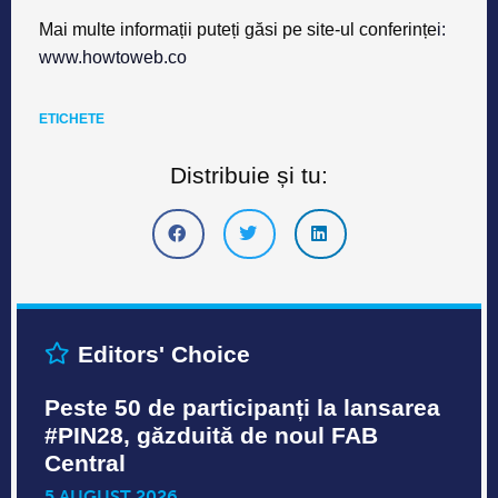
Distribuie și tu:
Editors' Choice
Peste 50 de participanți la lansarea
#PIN28, găzduită de noul FAB
Central
5 AUGUST 2026
Iași, 5 august 2026 – Peste 50 de colaboratori,
ambasadori, parteneri ai ecosistemului Fab Lab Iași
și reprezentanți ai comunității tech au participat, pe
3