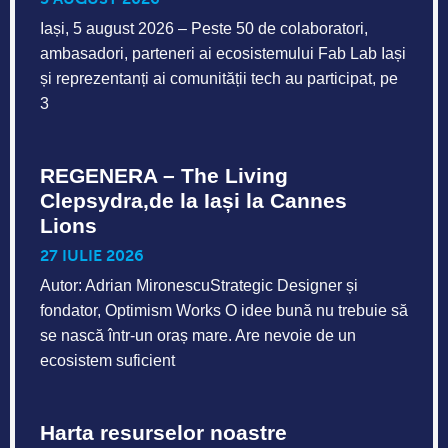
REGENERA – The Living
Clepsydra,de la Iași la Cannes
Lions
27 IULIE 2026
Autor: Adrian MironescuStrategic Designer și
fondator, Optimism Works O idee bună nu trebuie să
se nască într-un oraș mare. Are nevoie de un
ecosistem suficient
Harta resurselor noastre
27 IULIE 2026
Autor: Dan Zaharia, Fondator Fab Lab Iași În
numărul precedent al revistei PIN spuneam că o
COMUNITATE este infrastructura care nu se vede.
Relațiile, încrederea