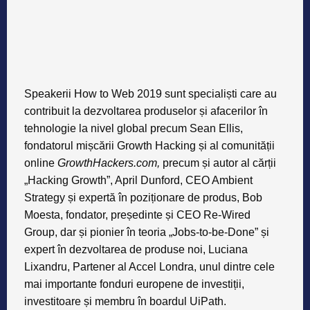
Speakerii How to Web 2019 sunt specialiști care au
contribuit la dezvoltarea produselor și afacerilor în
tehnologie la nivel global precum Sean Ellis,
fondatorul mișcării Growth Hacking și al comunității
online
GrowthHackers.com,
precum și autor al cărții
„Hacking Growth”, April Dunford, CEO Ambient
Strategy și expertă în poziționare de produs, Bob
Moesta, fondator, președinte și CEO Re-Wired
Group, dar și pionier în teoria „Jobs-to-be-Done” și
expert în dezvoltarea de produse noi, Luciana
Lixandru, Partener al Accel Londra, unul dintre cele
mai importante fonduri europene de investiții,
investitoare și membru în boardul UiPath.
Alături de ei au susținut prezentări peste 50 de alți
specialiști care au contribuit la dezvoltarea unor
companii precum Dropbox, Google, Shopify,
Booking.com, experți în metode pe care companiile