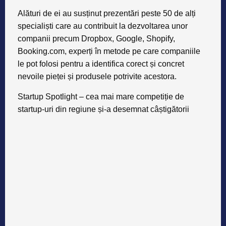
le pot folosi pentru a identifica corect și concret
nevoile pieței și produsele potrivite acestora.
Startup Spotlight – cea mai mare competiție de
startup-uri din regiune și-a desemnat câștigătorii
Cele mai promițătoare trei startup-uri au fost premiate
la categoriile „Cel mai bun startup”, „Cel mai bun
pitch” și „Premiul pentru cea mai bună inovație” și vor
beneficia de un stand de prezentare la conferința
TechCrunch Disrupt Berlin, una dintre cele mai