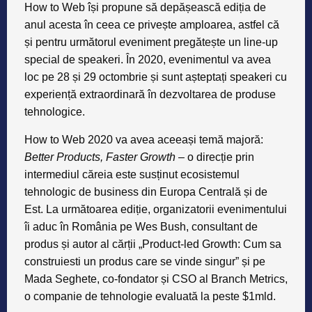
experiență extraordinară în dezvoltarea de produse
tehnologice.
How to Web 2020 va avea aceeași temă majoră:
Better Products, Faster Growth
– o direcție prin
intermediul căreia este susținut ecosistemul
tehnologic de business din Europa Centrală și de
Est. La următoarea ediție, organizatorii evenimentului
îi aduc în România pe Wes Bush, consultant de
produs și autor al cărții „Product-led Growth: Cum sa
construiesti un produs care se vinde singur” și pe
Mada Seghete, co-fondator și CSO al Branch Metrics,
o companie de tehnologie evaluată la peste $1mld.
Despre How to Web
How to Web este una dintre cele mai importante
conferințe anuale de tehnologie și inovație din
Europa, ce reunește peste 1.500 antreprenori în