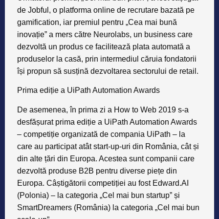
își propun să susțină dezvoltarea sectorului de retail.
Prima ediție a UiPath Automation Awards
De asemenea, în prima zi a How to Web 2019 s-a
desfășurat prima ediție a UiPath Automation Awards
– competiție organizată de compania UiPath – la
care au participat atât start-up-uri din România, cât și
din alte țări din Europa. Acestea sunt companii care
dezvoltă produse B2B pentru diverse piețe din
Europa. Câștigătorii competiției au fost Edward.AI
(Polonia) – la categoria „Cel mai bun startup” și
SmartDreamers (România) la categoria „Cel mai bun
scale-up”.
Împreună pentru dezvoltarea ecosistemului de
tehnologie din România
Alături de echipa How to Web, mai mulți parteneri s-