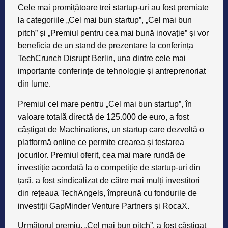
importante conferințe de tehnologie și antreprenoriat
din lume.
Premiul cel mare pentru „Cel mai bun startup”, în
valoare totală directă de 125.000 de euro, a fost
câștigat de Machinations, un startup care dezvoltă o
platformă online ce permite crearea și testarea
jocurilor. Premiul oferit, cea mai mare rundă de
investiție acordată la o competiție de startup-uri din
țară, a fost sindicalizat de către mai mulți investitori
din rețeaua TechAngels, împreună cu fondurile de
investiții GapMinder Venture Partners și RocaX.
Următorul premiu, „Cel mai bun pitch”, a fost câștigat
de Jobful, o platforma online de recrutare bazată pe
gamification, iar premiul pentru „Cea mai bună
inovație” a mers către Neurolabs, un business care
dezvoltă un produs ce facilitează plata automată a
produselor la casă, prin intermediul căruia fondatorii