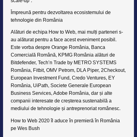
au alăturat pentru a face acest eveniment posibil.
Este vorba despre Orange România, Banca
Comercială Română, KPMG România alături de
Bitdefender, Tech’n Trade by METRO SYSTEMS
România, Fitbit, OMV Petrom, DLA Piper, 2Checkout,
European Investment Fund, Credo Ventures, EY
România, UiPath, Societe Generale European
Business Services, Adobe România, dar și alte
companii interesate de creșterea sustenabilă a
mediului de tehnologie și antreprenoriat românesc.
How to Web 2020 îl aduce în premieră în România
pe Wes Bush
How to Web își propune să depășească ediția de
anul acesta în ceea ce privește amploarea, astfel că
și pentru următorul eveniment pregătește un line-up
special de speakeri. În 2020, evenimentul va avea
loc pe 28 și 29 octombrie și sunt așteptați speakeri cu