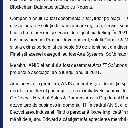
Blockchain Database și Zitec cu Regista.
Compania anului
a fost desemnată
Zitec
, lider pe piața I
dezvoltarea de soluții de transformare digitală, servicii și 
blockchain, precum și servicii de digital marketing. În 2021
business precum Product development, soluții Google & M
și și-a extins portofoliul cu peste 50 de clienți noi, din diver
Finaliștii acestei categorii au fost Atta Systems, Softbin
Membrul ANIS al anului
a fost desemnat
Atos IT Solutions
proiectele asociației de-a lungul anului 2021.
Anul acesta, în premieră, ANIS a introdus și o distincție sp
excelat anul trecut prin implicarea în inițiativele și proiecte
Crețescu
– Head of Sales & Partnerships la Digidemat Roma
dezvoltare de business în domeniul IT. În cadrul ANIS, el e
Dezvoltarea Industriei, fiind o persoană foarte implicată în a
mână de ajutor, Edward a câștigat atât aprecierea membrilo