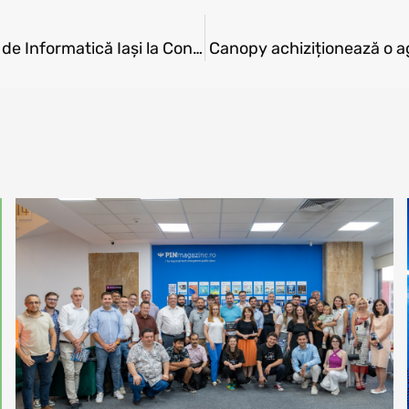
Premii numeroase obținute de elevii liceului de Informatică Iași la Concursul de Robotică BRD-First Tech Challenge
Canopy achiziționează o a