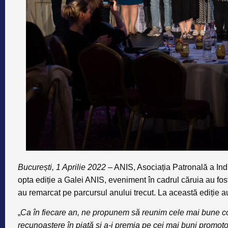
București, 1 Aprilie 2022
– ANIS, Asociația Patronală a Indus
opta ediție a Galei ANIS, eveniment în cadrul căruia au fos
au remarcat pe parcursul anului trecut. La această ediție a
„
Ca în fiecare an, ne propunem să reunim cele mai bune co
recunoaștere în piață și a-i premia pe cei mai buni promotor