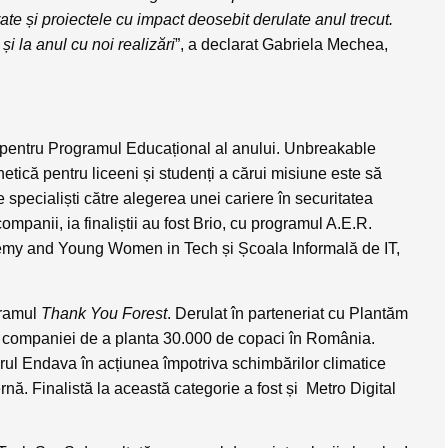
rate și proiectele cu impact deosebit derulate anul trecut.
și la anul cu noi realizări
”, a declarat Gabriela Mechea,
 pentru
Programul Educațional al anului
. Unbreakable
ică pentru liceeni și studenți a cărui misiune este să
 specialiști către alegerea unei cariere în securitatea
ompanii, ia finaliștii au fost Brio, cu programul A.E.R.
emy and Young Women in Tech și Școala Informală de IT,
ramul
Thank You Forest
. Derulat în parteneriat cu Plantăm
companiei de a planta 30.000 de copaci în România.
drul Endava în acțiunea împotriva schimbărilor climatice
rnă. Finalistă la această categorie a fost și Metro Digital