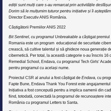
ediții sunt mulți care s-au remarcat prin activitățile desfășu
Dorim să le mulțumim tuturor pentru inițiative și îi așteptăm 
Director Executiv ANIS România.
Câștigătorii Premiilor ANIS 2022
Bit Sentinel, cu programul Unbreakable
a câștigat premiul
Romania este un program educațional de securitate cibernet
crească, să cultive talentul și să ghideze noua generație de
cibernetică. Per total, la această categorie s-au înscris 16 c
Remedial School, Endava, cu programul Tech Girls‘ Acad
pentru programul cu același nume.
Proiectul CSR
al anului a fost câștigat de
Endava,
cu prog
Fapte Bune, Endava Thank You Forest este angajamentul 
Inițiativa a fost concepută pentru a implica oamenii din ca
fiind, totodată, conectată la programul de recunoaștere inte
România cu programul Letters to Santa.