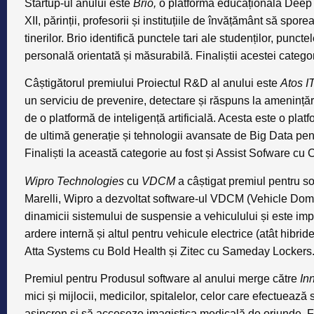
Startup-ul anului
este
Brio,
o platformă educațională DeepTe
XII, părinții, profesorii și instituțiile de învățământ să sp
tinerilor. Brio identifică punctele tari ale studenților, punc
personală orientată și măsurabilă. Finaliștii acestei categ
Câștigătorul premiului
Proiectul R&D
al anului este
Atos I
un serviciu de prevenire, detectare și răspuns la amenințăr
de o platformă de inteligență artificială. Acesta este o pla
de ultimă generație și tehnologii avansate de Big Data pen
Finaliști la această categorie au fost și Assist Sofware c
Wipro Technologies
cu
VDCM
a câștigat premiul pentru
so
Marelli, Wipro a dezvoltat software-ul VDCM (Vehicle D
dinamicii sistemului de suspensie a vehiculului și este im
ardere internă și altul pentru vehicule electrice (atât hibride
Atta Systems cu Bold Health și Zitec cu Sameday Lockers
Premiul pentru
Produsul software al anului
merge către
Inn
mici și mijlocii, medicilor, spitalelor, celor care efectuează
asincron și să acceseze imagistica medicală de oriunde. Fi