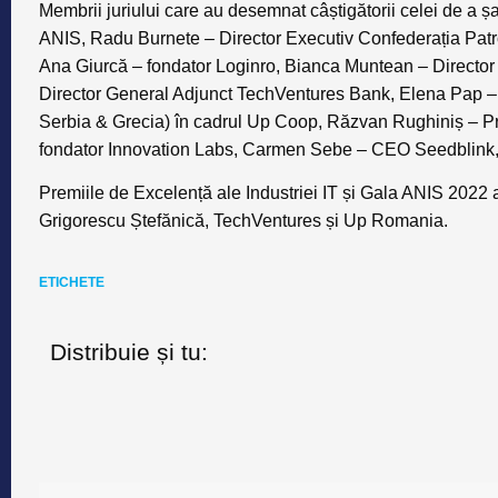
Membrii juriului
care au desemnat câștigătorii celei de a ș
ANIS, Radu Burnete – Director Executiv Confederația Patr
Ana Giurcă – fondator Loginro, Bianca Muntean – Director
Director General Adjunct TechVentures Bank, Elena Pap –
Serbia & Grecia) în cadrul Up Coop, Răzvan Rughiniș – Pr
fondator Innovation Labs, Carmen Sebe – CEO Seedblink,
Premiile de Excelență ale Industriei IT și Gala ANIS 2022 au 
Grigorescu Ștefănică, TechVentures și Up Romania.
ETICHETE
Distribuie și tu: