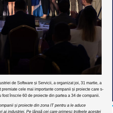
triei de Software și Servicii, a organizat joi, 31 martie, a
t premiate cele mai importante companii și proiecte care s-
u fost înscrie 60 de proiecte din partea a 34 de companii.
mpanii și proiecte din zona IT pentru a le aduce
i ai industriei. Pe lângă cei care primesc trofeele acestei