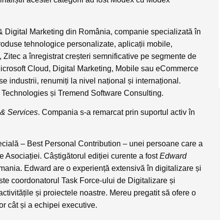
T & Digital Marketing din România, companie specializată în
produse tehnologice personalizate, aplicații mobile,
, Zitec a înregistrat creșteri semnificative pe segmente de
icrosoft Cloud, Digital Marketing, Mobile sau eCommerce
se industrii, renumiți la nivel național și internațional.
ator Technologies și Tremend Software Consulting.
 & Services
. Compania s-a remarcat prin suportul activ în
ecială –
Best Personal Contribution
– unei persoane care a
le Asociației. Câștigătorul ediției curente a fost
Edward
nia. Edward are o experiență extensivă în digitalizare și
ste coordonatorul Task Force-ului de Digitalizare și
ctivitățile și proiectele noastre. Mereu pregatit să ofere o
r cât și a echipei executive.