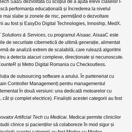
ch SaaS dezvoltată cu scopul de a ajuta elevii claselor I-
orească performanța educațională și încrederea la nivelul
tele mai slabe și zonele de risc, permițând o dezvoltare
orii au fost și EasyDo Digital Technologies, Innoship, MedX.
T Solutions & Services
, cu programul
Aisaac
. AisaaC este
ile de securitate cibernetică de ultimă generație, alimentat
tformă de analiză extrem de scalabilă, care rulează algoritmi
tru a detecta atacuri complexe, direcționate și necunoscute.
u CounteR și Metro Digital Romania cu Checkoutless.
luția de outsourcing software
a anului. În parteneriat cu
omain Controller Management) pentru managementul
plementat în două versiuni: una dedicată motoarelor cu
, cât și complet electrice). Finaliștii acestei categorii au fost
.
ovator Artificial Tech
cu
Medicai
. Medicai permite clinicilor
 studii clinice și pacienților să colaboreze în mod sigur și
naliștii acestei categorii au fost Modex cu Modex