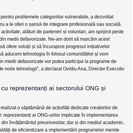
i pentru problemele categoriilor vulnerabile, a dezvoltat
ntru a le oferi o șansă de integrare profesională sau socială.
tivitate, alături de parteneri și voluntari, am sprijinit peste
d din medii defavorizate. Ne-am dorit să marcăm acest
ă ofere soluții și să încurajeze progresul inițiativelor
să aducem tehnologia în folosul comunităților și vom
 din medii defavorizate vor putea participa la programe de
e noile tehnologii”, a declarat Ovidiu Ana, Director Executiv
 cu reprezentanți ai sectorului ONG și
realizat o săptămână de acțivități dedicate creatorilor de
ei: reprezentanți ai ONG-urilor implicate în implementarea
ce din învățământul preunivesitar, dar și din mediul academic.
dalități de eficientizare a implementării programelor menite