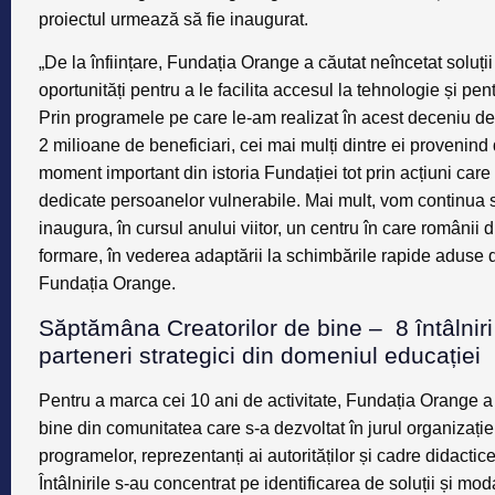
proiectul urmează să fie inaugurat.
„De la înființare, Fundația Orange a căutat neîncetat soluți
oportunități pentru a le facilita accesul la tehnologie și pe
Prin programele pe care le-am realizat în acest deceniu de ac
2 milioane de beneficiari, cei mai mulți dintre ei provenin
moment important din istoria Fundației tot prin acțiuni care s
dedicate persoanelor vulnerabile. Mai mult, vom continua 
inaugura, în cursul anului viitor, un centru în care românii
formare, în vederea adaptării la schimbările rapide aduse d
Fundația Orange.
Săptămâna Creatorilor de bine – 8 întâlniri
parteneri strategici din domeniul educației
Pentru a marca cei 10 ani de activitate, Fundația Orange a 
bine din comunitatea care s-a dezvoltat în jurul organizați
programelor, reprezentanți ai autorităților și cadre didacti
Întâlnirile s-au concentrat pe identificarea de soluții și mo