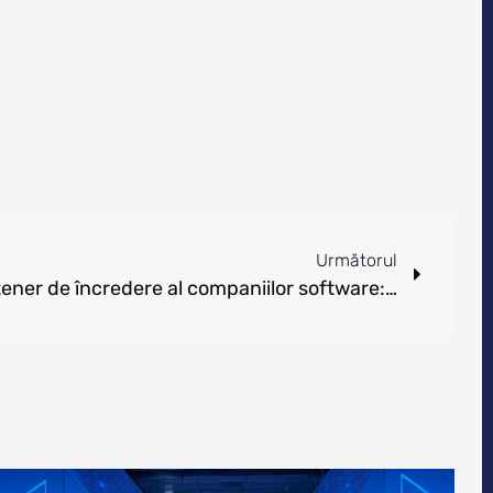
Următorul
Școala informală de IT, partener de încredere al companiilor software: reprezentanții firmelor IT au stat față în față cu absolvenții, la Community Day Iași