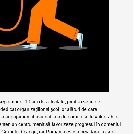
eptembrie, 10 ani de activitate, printr-o serie de
dicat organizațiilor și școlilor alături de care
rma angajamentul asumat față de comunitățile vulnerabile,
nter,
un centru menit să favorizeze progresul în domeniul
 a Grupului Orange, iar România este a treia țară în care