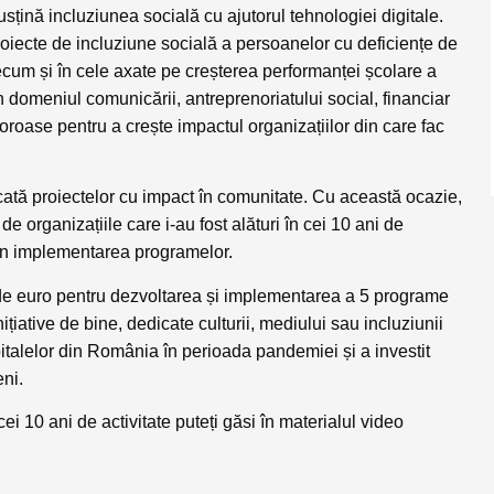
usțină incluziunea socială cu ajutorul tehnologiei digitale.
proiecte de incluziune socială a persoanelor cu deficiențe de
precum și în cele axate pe creșterea performanței școlare a
din domeniul comunicării, antreprenoriatului social, financiar
aloroase pentru a crește impactul organizațiilor din care fac
ată proiectelor cu impact în comunitate. Cu această ocazie,
e organizațiile care i-au fost alături în cei 10 ani de
nul în implementarea programelor.
e de euro pentru dezvoltarea și implementarea a 5 programe
nițiative de bine, dedicate culturii, mediului sau incluziunii
pitalelor din România în perioada pandemiei și a investit
eni.
i 10 ani de activitate puteți găsi în materialul video