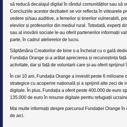
să reducă decalajul digital în rândul comunităților sau să s
Concluziile acestor dezbateri se vor reflecta în viitoarele 
vedere și/sau auditive, a femeilor și tinerilor vulnerabili, 
elevilor și profesorilor din mediul rural. Totodată, experți 
sau
al inovării sociale
le-au oferit partenerilor informații v
parte, în cadrul atelierelor de lucru.
Săptămâna Creatorilor de bine s-a încheiat cu o gală dedic
Fundația Orange și-a arătat aprecierea și recunoștința față d
activitate, dar și față de voluntarii care și-au oferit spriji
În cei 10 ani, Fundația Orange a investit peste 6 milioan
strategice cu acoperire națională și a sprijinit alte zeci de i
digitale. În plus, Fundația a oferit peste 400.000 de euro s
135.000 de euro în resurse digitale pentru refugiații ucrain
Mai multe informații despre parcursul Fundației Orange în ce
de
aici
.