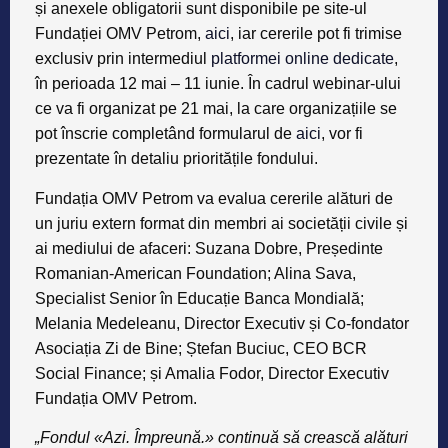
și anexele obligatorii sunt disponibile pe site-ul
Fundației OMV Petrom,
aici
, iar cererile pot fi trimise
exclusiv prin intermediul
platformei online dedicate
,
în perioada 12 mai – 11 iunie. În cadrul webinar-ului
ce va fi organizat pe 21 mai, la care organizațiile se
pot înscrie completând formularul de
aici
, vor fi
prezentate în detaliu prioritățile fondului.
Fundația OMV Petrom va evalua cererile alături de
un juriu extern format din membri ai societății civile și
ai mediului de afaceri: Suzana Dobre, Președinte
Romanian-American Foundation; Alina Sava,
Specialist Senior în Educație Banca Mondială;
Melania Medeleanu, Director Executiv și Co-fondator
Asociația Zi de Bine; Ștefan Buciuc, CEO BCR
Social Finance; și Amalia Fodor, Director Executiv
Fundația OMV Petrom.
„Fondul «Azi. Împreună.» continuă să crească alături