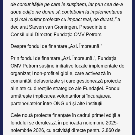
de comunitățile pe care le susținem, iar prin cea de-a
doua ediție ne dorim să contribuim la implementarea
a și mai multor proiecte cu impact real, de durată,”
a
declarat Steven van Groningen, Președintele
Consiliului Director, Fundația OMV Petrom.
Despre fondul de finanțare „Azi. Împreună.”
Prin fondul de finanțare „Azi. Împreună.”, Fundația
OMV Petrom susține inițiative locale implementate de
organizații non-profit eligibile, care activează în
comunități defavorizate și care gestionează proiecte
aliniate cu direcțiile strategice ale Fundației. Fondul
urmărește implicarea voluntarilor și încurajarea
parteneriatelor între ONG-uri și alte instituții.
Cele nouă proiecte finanțate în cadrul primei ediții a
fondului se derulează în perioada noiembrie 2025-
noiembrie 2026, cu activități directe pentru 2.860 de