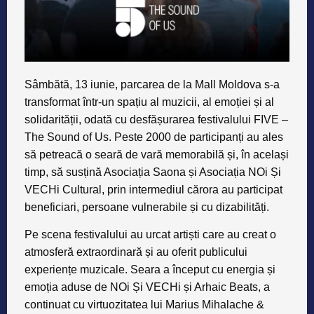
Sâmbătă, 13 iunie, parcarea de la Mall Moldova s-a
transformat într-un spațiu al muzicii, al emoției și al
solidarității, odată cu desfășurarea festivalului FIVE –
The Sound of Us. Peste 2000 de participanți au ales
să petreacă o seară de vară memorabilă și, în același
timp, să susțină Asociația Saona și Asociația NOi Și
VECHi Cultural, prin intermediul cărora au participat
beneficiari, persoane vulnerabile și cu dizabilități.
Pe scena festivalului au urcat artiști care au creat o
atmosferă extraordinară și au oferit publicului
experiențe muzicale. Seara a început cu energia și
emoția aduse de NOi Și VECHi și Arhaic Beats, a
continuat cu virtuozitatea lui Marius Mihalache &