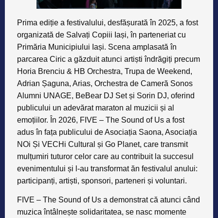
Prima ediție a festivalului, desfășurată în 2025, a fost
organizată de Salvați Copiii Iași, în parteneriat cu
Primăria Municipiului Iași. Scena amplasată în
parcarea Ciric a găzduit atunci artiști îndrăgiți precum
Horia Brenciu & HB Orchestra, Trupa de Weekend,
Adrian Șaguna, Arias, Orchestra de Cameră Sonos
Alumni UNAGE, BeBear DJ Set și Sorin DJ, oferind
publicului un adevărat maraton al muzicii și al
emoțiilor. În 2026, FIVE – The Sound of Us a fost
adus în fața publicului de Asociația Saona, Asociația
NOi Și VECHi Cultural și Go Planet, care transmit
mulțumiri tuturor celor care au contribuit la succesul
evenimentului și l-au transformat ăn festivalul anului:
participanți, artiști, sponsori, parteneri și voluntari.
FIVE – The Sound of Us a demonstrat că atunci când
muzica întâlnește solidaritatea, se nasc momente