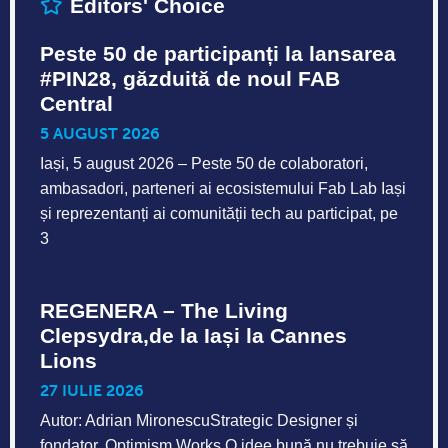
Editors' Choice
Peste 50 de participanți la lansarea
#PIN28, găzduită de noul FAB
Central
5 AUGUST 2026
Iași, 5 august 2026 – Peste 50 de colaboratori,
ambasadori, parteneri ai ecosistemului Fab Lab Iași
și reprezentanți ai comunității tech au participat, pe
3
REGENERA – The Living
Clepsydra,de la Iași la Cannes
Lions
27 IULIE 2026
Autor: Adrian MironescuStrategic Designer și
fondator, Optimism Works O idee bună nu trebuie să