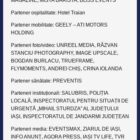
MAGAZINE, MISTA BARISTA, BLISS EVENTS
Partener ospitalitate:
Hotel Traian
Partener mobilitate:
GEELY – ATI MOTORS
HOLDING
Parteneri foto/video:
UNREEL MEDIA, RĂZVAN
STANCIU PHOTOGRAPHY, IMAGE UPSCALE,
BOGDAN BURLACU, TRUEFRAME,
FLYMOMENTS, ANDREI CHIȘ, CRINA IOLANDA
Partener sănătate:
PREVENTIS
Parteneri instituționali:
SALUBRIS, POLIȚIA
LOCALĂ, INSPECTORATUL PENTRU SITUAȚII DE
URGENȚĂ „MIHAIL STURDZA” AL JUDEȚULUI
IAȘI, INSPECTORATUL DE JANDARMI JUDEȚEAN
Parteneri media:
EVENTSMAX, ZIARUL DE IAȘI,
INFO ANUNȚ, AGORA PRESS, IAȘI TV LIFE, TVR