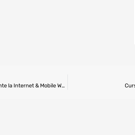
Au fost desemnate start-up-urile participante la Internet & Mobile World 2018
Curs