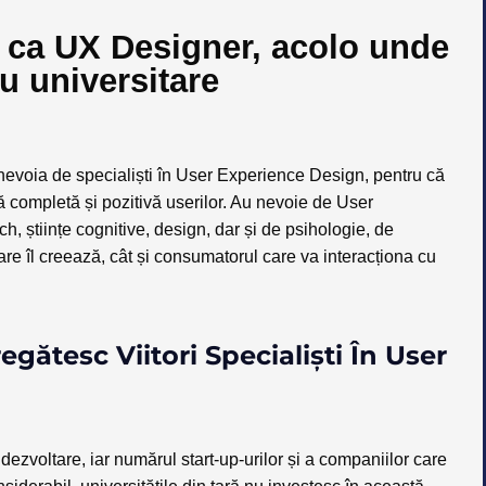
 ca UX Designer, acolo unde
u universitare
ic nevoia de specialiști în User Experience Design, pentru că
 completă și pozitivă userilor. Au nevoie de User
 științe cognitive, design, dar și de psihologie, de
are îl creează, cât și consumatorul care va interacționa cu
gătesc Viitori Specialiști În User
ezvoltare, iar numărul start-up-urilor și a companiilor care