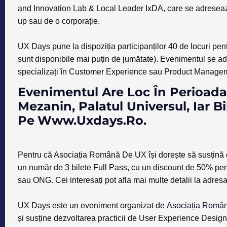
and Innovation Lab & Local Leader IxDA
, care se adreseaz
up sau de o corporație.
UX Days pune la dispoziția participanților 40 de locuri pen
sunt disponibile mai puțin de jumătate). Evenimentul se ad
specializați în Customer Experience sau Product Manage
Evenimentul Are Loc În Perioada
Mezanin, Palatul Universul, Iar Bi
Pe
Www.uxdays.ro
.
Pentru că Asociația Română De UX își dorește să susțină com
un număr de 3 bilete Full Pass, cu un discount de 50% pentr
sau ONG. Cei interesați pot afla mai multe detalii la adres
UX Days este un eveniment organizat de
Asociația Român
și susține dezvoltarea practicii de User Experience Desi