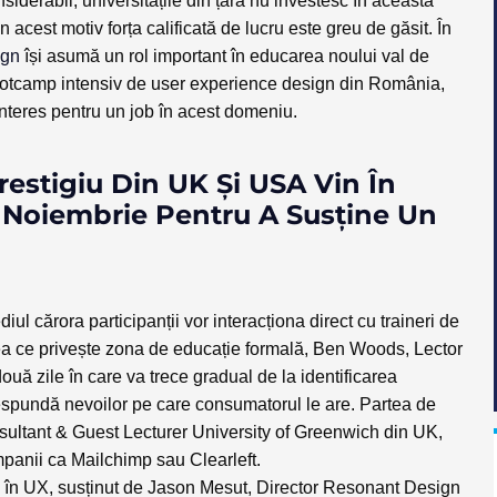
iderabil, universitățile din țară nu investesc în această
 acest motiv forța calificată de lucru este greu de găsit. În
ign
își asumă un rol important în educarea noului val de
otcamp intensiv de user experience design din România,
interes pentru un job în acest domeniu.
restigiu Din UK Și USA Vin În
 Noiembrie Pentru A Susține Un
ul cărora participanții vor interacționa direct cu traineri de
ea ce privește zona de educație formală,
Ben Woods, Lector
două zile în care va trece gradual de la identificarea
respundă nevoilor pe care consumatorul le are.
Partea de
ultant & Guest Lecturer University of Greenwich din UK
,
mpanii ca Mailchimp sau Clearleft.
e în UX, susținut de
Jason Mesut, Director Resonant Design