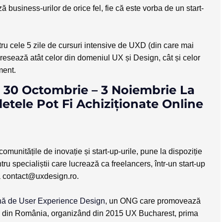
ă business-urilor de orice fel, fie că este vorba de un start-
tru cele 5 zile de cursuri intensive de UXD (din care mai
resează atât celor din domeniul UX și Design, cât și celor
ment.
 30 Octombrie – 3 Noiembrie La
letele Pot Fi Achiziționate Online
unitățile de inovație și start-up-urile, pune la dispoziție
u specialiștii care lucrează ca freelancers, într-un start-up
a
contact@uxdesign.ro
.
ă de User Experience Design
, un ONG care promovează
gn din România, organizând din 2015 UX Bucharest, prima