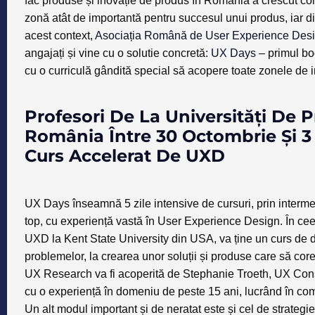
fac produse și inovație de produs în România a crescut cons
zonă atât de importantă pentru succesul unui produs, iar din
acest context,
Asociația Română de User Experience Des
angajați și vine cu o solutie concretă:
UX Days
– primul bo
cu o curriculă gândită special să acopere toate zonele de 
Profesori De La Universități De P
România Între 30 Octombrie Și 3
Curs Accelerat De UXD
UX Days înseamnă 5 zile intensive de cursuri, prin intermedi
top, cu experiență vastă în User Experience Design. În ce
UXD la Kent State University din USA
, va ține un curs de 
problemelor, la crearea unor soluții și produse care să co
UX Research
va fi acoperită de
Stephanie Troeth, UX Cons
cu o experiență în domeniu de peste 15 ani, lucrând în co
Un alt modul important și de neratat este și cel de strategi