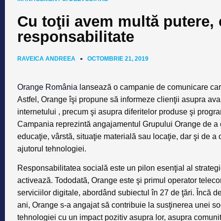
Cu toţii avem multă putere, 
responsabilitate
RAVEICA ANDREEA
OCTOMBRIE 21, 2019
Orange România
lansează o campanie de comunicare care 
Astfel, Orange îşi propune să informeze clienţii asupra avan
internetului , precum şi asupra diferitelor produse şi progra
Campania reprezintă angajamentul Grupului Orange de a oferi
educaţie, vârstă, situaţie materială sau locaţie, dar şi de a 
ajutorul tehnologiei.
Responsabilitatea socială este un pilon esenţial al strategie
activează. Tododată, Orange este şi primul operator telecom
serviciilor digitale, abordând subiectul în 27 de ţări. Încă
ani, Orange s-a angajat să contribuie la susţinerea unei soc
tehnologiei cu un impact pozitiv asupra lor, asupra comunită