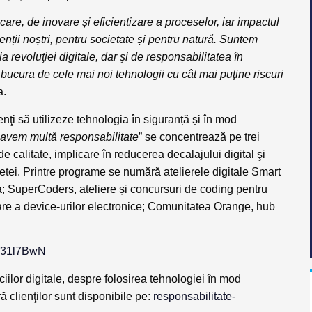
icare, de inovare și eficientizare a proceselor, iar impactul
ienții noștri, pentru societate și pentru natură. Suntem
a revoluţiei digitale, dar şi de responsabilitatea în
t bucura de cele mai noi tehnologii cu cât mai puţine riscuri
a.
nţi să utilizeze tehnologia în siguranță și în mod
i avem multă responsabilitate
” se concentrează pe trei
de calitate, implicare în reducerea decalajului digital şi
anetei. Printre programe se numără atelierele digitale Smart
a; SuperCoders, ateliere și concursuri de coding pentru
are a device-urilor electronice; Comunitatea Orange, hub
ly/31l7BwN
iciilor digitale, despre folosirea tehnologiei în mod
 clienţilor sunt disponibile pe:
responsabilitate-