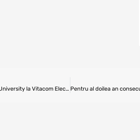
Luna octombrie aduce reduceri de Back to University la Vitacom Electronics