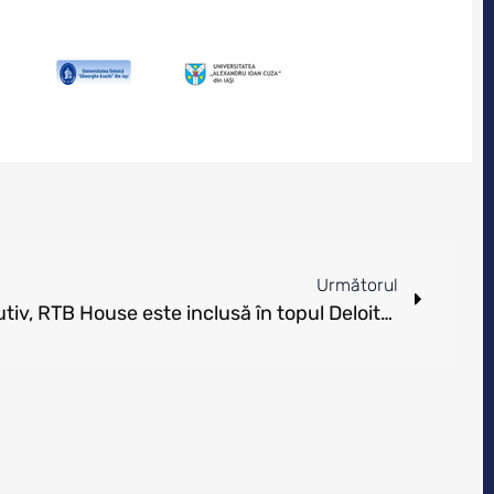
Următorul
Pentru al doilea an consecutiv, RTB House este inclusă în topul Deloitte’s Technology Fast 50 pentru creștere accelerată la nivel global