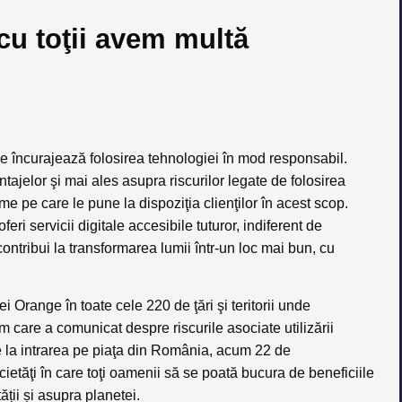
cu toţii avem multă
încurajează folosirea tehnologiei în mod responsabil.
tajelor şi mai ales asupra riscurilor legate de folosirea
me pe care le pune la dispoziţia clienţilor în acest scop.
 servicii digitale accesibile tuturor, indiferent de
contribui la transformarea lumii într-un loc mai bun, cu
i Orange în toate cele 220 de ţări şi teritorii unde
 care a comunicat despre riscurile asociate utilizării
 de la intrarea pe piaţa din România, acum 22 de
ietăţi în care toţi oamenii să se poată bucura de beneficiile
ții și asupra planetei.