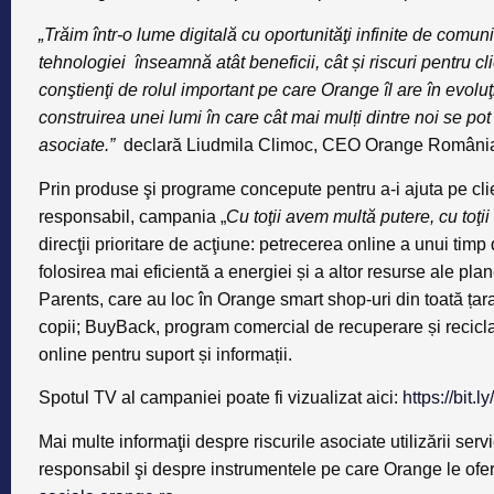
„Trăim într-o lume digitală cu oportunităţi infinite de comun
tehnologiei înseamnă atât beneficii, cât și riscuri pentru cl
conştienţi de rolul important pe care Orange îl are în evoluţi
construirea unei lumi în care cât mai mulți dintre noi se po
asociate.”
declară
Liudmila Climoc
, CEO Orange Români
Prin produse şi programe concepute pentru a-i ajuta pe clie
responsabil, campania „
Cu toţii avem multă putere, cu toţi
direcţii prioritare de acţiune: petrecerea online a unui timp 
folosirea mai eficientă a energiei și a altor resurse ale pl
Parents, care au loc în Orange smart shop-uri din toată țar
copii; BuyBack, program comercial de recuperare și recicl
online pentru suport și informații.
Spotul TV al campaniei poate fi vizualizat aici:
https://bit.
Mai multe informaţii despre riscurile asociate utilizării serv
responsabil şi despre instrumentele pe care Orange le oferă