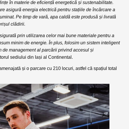
dințe în materie de eficiență energetică și sustenabilitate.
re asigură energia electrică pentru stațiile de încărcare a
luminat. Pe timp de vară, apa caldă este produsă și livrată
șul clădirii.
asigurată prin utilizarea celor mai bune materiale pentru a
nsum minim de energie. În plus, folosim un sistem inteligent
em de management al parcării privind accesul și
torul sediului din Iași al Continental.
t amenajată și o parcare cu 210 locuri, astfel că spațiul total
.