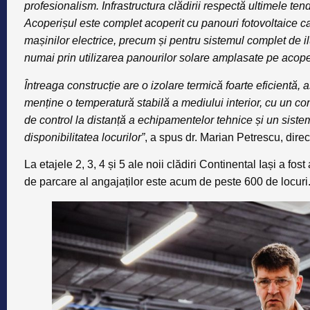
profesionalism. Infrastructura clădirii respectă ultimele ten
Acoperișul este complet acoperit cu panouri fotovoltaice ca
mașinilor electrice, precum și pentru sistemul complet de i
numai prin utilizarea panourilor solare amplasate pe acoperi
Întreaga construcție are o izolare termică foarte eficientă, 
menține o temperatură stabilă a mediului interior, cu un co
de control la distanță a echipamentelor tehnice și un sist
disponibilitatea locurilor”
, a spus dr. Marian Petrescu, direc
La etajele 2, 3, 4 și 5 ale noii clădiri Continental Iași a fos
de parcare al angajaților este acum de peste 600 de locuri