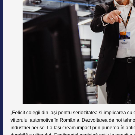
„Felicit colegii din Iași pentru seriozitatea și implicarea c
viitorului automotive în România. Dezvoltarea de noi tehnol
industriei per se. La Iași creăm impact prin punerea în apli