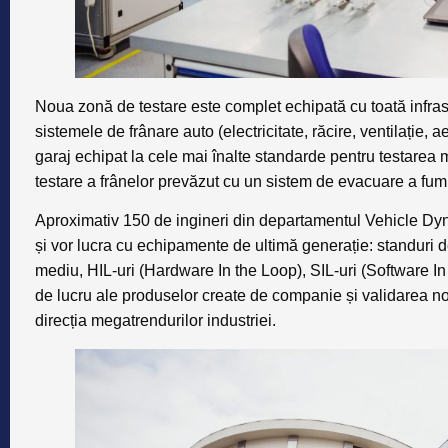
Noua zonă de testare este complet echipată cu toată infras
sistemele de frânare auto (electricitate, răcire, ventilație, 
garaj echipat la cele mai înalte standarde pentru testarea 
testare a frânelor prevăzut cu un sistem de evacuare a fum
Aproximativ 150 de ingineri din departamentul
Vehicle Dy
și vor lucra cu echipamente de ultimă generație: standuri d
mediu, HIL-uri (Hardware In the Loop), SIL-uri (Software In
de lucru ale produselor create de companie și validarea no
direcția megatrendurilor industriei.