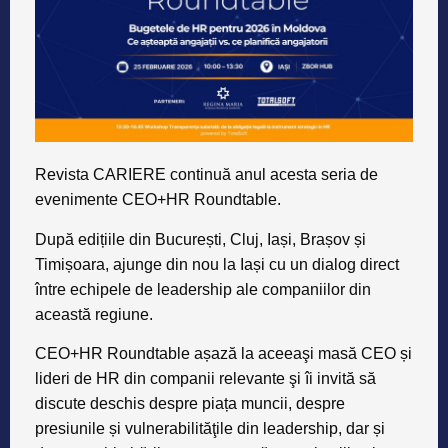
Revista CARIERE continuă anul acesta seria de
evenimente CEO+HR Roundtable.
După edițiile din București, Cluj, Iași, Brașov și
Timișoara, ajunge din nou la Iași cu un dialog direct
între echipele de leadership ale companiilor din
această regiune.
CEO+HR Roundtable așază la aceeaşi masă CEO și
lideri de HR din companii relevante şi îi invită să
discute deschis despre piața muncii, despre
presiunile și vulnerabilităţile din leadership, dar și