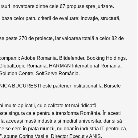
uri inovatoare dintre cele 67 propuse spre jurizare.
baza celor patru criterii de evaluare: inovație, structură,
rise peste 270 de proiecte, iar valoarea totală a celor 82 de
or companii: Adobe Romania, Bitdefender, Booking Holdings,
 GlobalLogic Romania, HARMAN International Romania,
Solution Centre, SoftServe România.
HNICA BUCUREȘTI este partener instituțional la Bursele
ulte aplicații, cu o calitate tot mai ridicată,
este singura cale pentru a transforma România. În acești
a aceeași masă industria și mediul universitar, dar și să
ce se cere în piața muncii, nu doar în industria IT pentru că,
u”, spune Corina Vasile, Director Executiv ANIS.