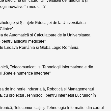
 de Medicină din cadrul Universității de Medicină și
ogii inovative în medicină”
ihologie și Științele Educației de la Universitatea
 Clinice
”
tea de Automatică și Calculatoare de la Universitatea
pentru aplicații medicale”
 de
Endava România
și
GlobalLogic România.
onică, Telecomunicații și Tehnologii Informaționale din
ul
„
Rețele numerice integrate
”
atea de Inginerie Industrială, Robotică și Managementul
, cu proiectul
„Tehnologii pentru Internetul Lucrurilor în
ctronică, Telecomunicații și Tehnologia Informației din cadrul