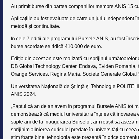
Au primit burse din partea companiilor membre ANIS 15 curs
Aplicațiile au fost evaluate de către un juriu independent în 
metodă și continuitate.
În cele 7 ediții ale programului
Bursele ANIS
, au fost însc
burse acordate se ridică 410.000 de euro.
Ediția din acest an este realizată cu sprijinul următoarel
DB Global Technology Center, Endava, Eviden Romania,
Orange Services, Regina Maria, Societe Generale Global 
Universitatea Națională de Știință și Tehnologie POLITE
ANIS 2024.
„Faptul că an de an avem în programul Bursele ANIS tot mai m
demonstrează că mediul universitar a înțeles că inovarea 
șapte ani de la inaugurarea Burselor, am reușit să așezăm l
sprijinim alinierea curiculei predate în universități cu ceea 
știm foarte bine, tehnologia este prezentă în orice domeni