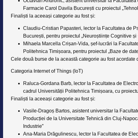
Octavian Andronic,
asistent universitar la Facultatea
Farmacie Carol Davila București cu proiectul
„Tehnol
Finaliști la aceeași categorie au fost și:
Claudiu-Cristian Papasteri,
lector la Facultatea de Ps
București, pentru proiectul
„
Neuroștiințe Cognitive și
Mihaela Marcella Crișan-Vida,
șef-lucrări la Faculta
Politehnica Timișoara, pentru proiectul
„Baze de date 
Cele două burse de la această categorie au fost acordate
Categoria Internet of Things (IoT)
Raluca-Gordana Barb,
lector la Facultatea de Electr
cadrul Universității Politehnica Timișoara, cu proiect
Finaliști la aceeași categorie au fost și:
Vasile-Dragoș Bartos,
asistent universitar la Facult
Producției de la Universitate Tehnică din Cluj-Napoca
Industrie”
Ana-Maria Drăgulinescu
, lector la Facultatea de Ele