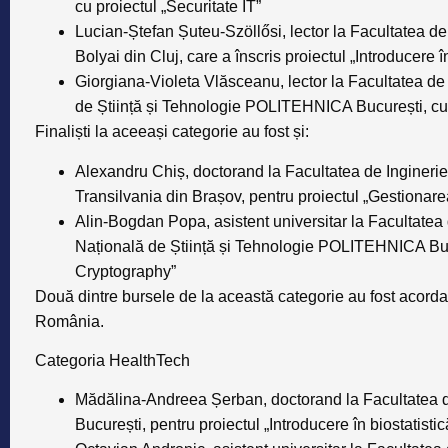
cu proiectul
„Securitate IT”
Lucian-Ștefan Șuteu-Szöllősi
, lector la Facultatea 
Bolyai din Cluj, care a înscris proiectul
„Introducere î
Giorgiana-Violeta Vlăsceanu,
lector
la Facultatea de
de Știință și Tehnologie POLITEHNICA București, cu
Finaliști la aceeași categorie au fost și:
Alexandru Chiș
, doctorand la Facultatea de Inginerie
Transilvania din Brașov, pentru proiectul
„Gestionarea
Alin-Bogdan Popa
, asistent universitar la Facultate
Națională de Știință și Tehnologie POLITEHNICA Bucu
Cryptography”
Două dintre bursele de la această categorie au fost acord
România.
Categoria HealthTech
Mădălina-Andreea Șerban,
doctorand la Facultatea de
București, pentru proiectul
„Introducere în biostatisti