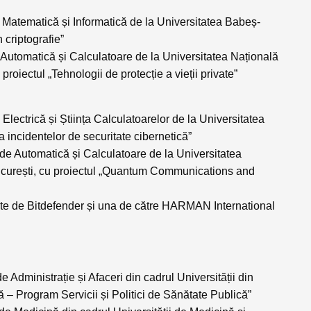
de Matematică și Informatică de la Universitatea Babeș-
n criptografie”
 Automatică și Calculatoare de la Universitatea Națională
 proiectul
„Tehnologii de protecție a vieții private”
 Electrică și Știința Calculatoarelor de la Universitatea
 incidentelor de securitate cibernetică”
a de Automatică și Calculatoare de la Universitatea
rești, cu proiectul „
Quantum Communications and
ate de
Bitdefender
și una de către
HARMAN International
 Administrație și Afaceri din cadrul Universității din
că – Program Servicii și Politici de Sănătate Publică”