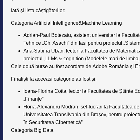
Iată și lista câștigătorilor:
Categoria Artificial Intelligence&Machine Learning
Adrian-Paul Botezatu
, asistent universitar la Facult
Tehnice „Gh. Asachi” din Iași pentru proiectul
„Sistem
Ana-Sabina Uban,
lector la Facultatea de Matematică
proiectul
„LLMs & cognition (Modelele mari de limbaj
Cele două burse au fost acordate de
Adobe România și E
Finaliști la aceeași categorie au fost și:
Ioana-Florina Coita,
lector la Facultatea de Științe 
„Finanțe”
Horia-Alexandru Modran,
șef-lucrări la Facultatea de
Universitatea Transilvania din Brașov, pentru proiect
în Securitatea Cibernetică”
Categoria Big Data