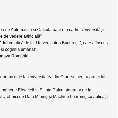
atea de Automatică și Calculatoare din cadrul Universității
e de vedere artificială”
-Informatică de la „Universitatea București”, care a înscris
 și cogniția umană)”
.
ndava România
.
Economice de la Universitatea din Oradea, pentru proiectul
 Inginerie Electrică și Știința Calculatoarelor de la
ul
„Tehnici de Data Mining și Machine Learning cu aplicații