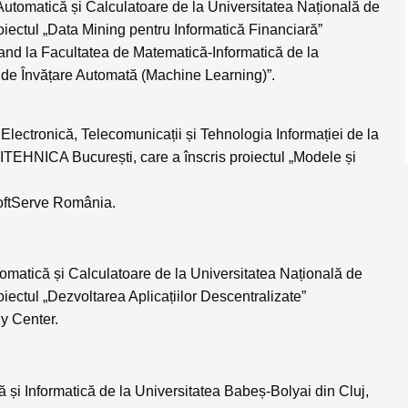
e Automatică și Calculatoare de la Universitatea Națională de
oiectul
„Data Mining pentru Informatică Financiară”
rand la Facultatea de Matematică-Informatică de la
 de Învățare Automată (Machine Learning)”.
e Electronică, Telecomunicații și Tehnologia Informației de la
LITEHNICA București, care a înscris proiectul
„Modele și
oftServe România
.
utomatică și Calculatoare de la Universitatea Națională de
oiectul
„Dezvoltarea Aplicațiilor Descentralizate”
y Center
.
ă și Informatică de la Universitatea Babeș-Bolyai din Cluj,