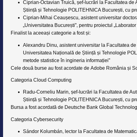
Ciprian-Octavian Truică
, șef-lucrări la Facultatea d
Știință și Tehnologie POLITEHNICA București, cu pr
Ciprian-Mihai Ceaușescu,
asistent universitar docto
„Universitatea București”, pentru proiectul
„Laborator
Finalist la aceeași categorie a fost și:
Alexandru Dinu
, asistent universitar la Facultatea d
Universitatea Națională de Știință și Tehnologie PO
metode statistice în ingineria informației”
Cele două burse au fost acordate de
Adobe România și S
Categoria Cloud Computing
Radu-Corneliu Marin,
șef-lucrări la Facultatea de A
Știință și Tehnologie POLITEHNICA București, cu pr
Bursa a fost acordată de
Deutsche Bank
Global Technolog
Categoria Cybersecurity
Sándor Kolumbán,
lector la Facultatea de Matematic