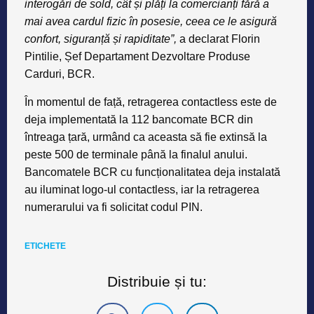
interogări de sold, cât și plăți la comercianți fără a
mai avea cardul fizic în posesie, ceea ce le asigură
confort, siguranță și rapiditate”,
a declarat
Florin
Pintilie, Șef Departament Dezvoltare Produse
Carduri, BCR.
În momentul de față, retragerea contactless este de
deja implementată la
112 bancomate
BCR din
întreaga țară, urmând ca aceasta să fie extinsă la
peste
500 de terminale
până la finalul anului.
Bancomatele BCR cu funcționalitatea deja instalată
au iluminat logo-ul contactless, iar la retragerea
numerarului va fi solicitat codul PIN.
ETICHETE
Distribuie și tu: