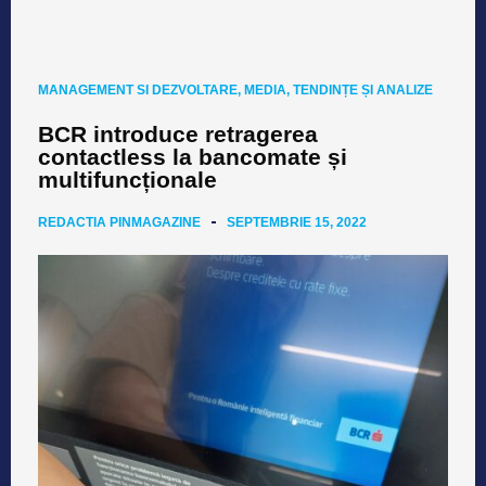
MANAGEMENT SI DEZVOLTARE
,
MEDIA
,
TENDINȚE ȘI ANALIZE
BCR introduce retragerea
contactless la bancomate și
multifuncționale
REDACTIA PINMAGAZINE
SEPTEMBRIE 15, 2022