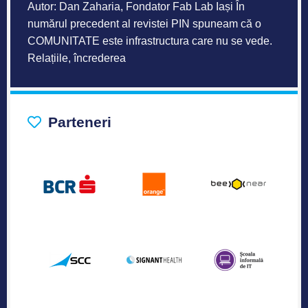
Autor: Dan Zaharia, Fondator Fab Lab Iași În
numărul precedent al revistei PIN spuneam că o
COMUNITATE este infrastructura care nu se vede.
Relațiile, încrederea
Parteneri