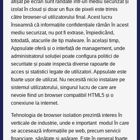
afișat pe ecran sunt randate într-un mediu securizat și
izolat în cloud și doar un flux de pixeli este trimis
către browser-ul utilizatorului final. Acest lucru
înseamnă că informațiile confidențiale rămân în acest
mediu securizat, nu pot fi extrase, împiedicând,
totodată, atacurile de tip malware. În același timp,
Appsulate oferă și o interfață de management, unde
administratorul soluției poate configura politici de
securitate și poate inspecta diverse rapoarte de
acces și statistici legate de utilizatori. Appsulate este
foarte ușor de utilizat. Nu necesită nicio instalare pe
sistemul utilizatorului, singurul lucru de care are
nevoie fiind un browser compatibil HTML5 și o
conexiune la internet.
Tehnologia de browser isolation prezintă interes în
verticale de industrie, unde e important modul în care
se accesează informațiile pe web, precum servicii
financiare, sănătate și apărare. Este în general foarte