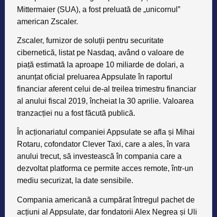
Mittermaier (SUA), a fost preluată de „unicornul”
american Zscaler.
Zscaler, furnizor de soluții pentru securitate
cibernetică, listat pe Nasdaq, având o valoare de
piață estimată la aproape 10 miliarde de dolari, a
anunțat oficial preluarea Appsulate în raportul
financiar aferent celui de-al treilea trimestru financiar
al anului fiscal 2019, încheiat la 30 aprilie. Valoarea
tranzacției nu a fost făcută publică.
În acționariatul companiei Appsulate se afla și Mihai
Rotaru, cofondator Clever Taxi, care a ales, în vara
anului trecut, să investească în compania care a
dezvoltat platforma ce permite acces remote, într-un
mediu securizat, la date sensibile.
Compania americană a cumpărat întregul pachet de
acțiuni al Appsulate, dar fondatorii Alex Negrea și Uli