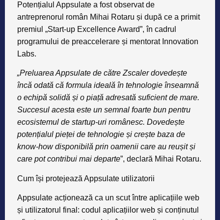
Potențialul Appsulate a fost observat de
antreprenorul român Mihai Rotaru și după ce a primit
premiul „Start-up Excellence Award”, în cadrul
programului de preaccelerare și mentorat Innovation
Labs.
„Preluarea Appsulate de către Zscaler dovedește
încă odată că formula ideală în tehnologie înseamnă
o echipă solidă și o piață adresată suficient de mare.
Succesul acesta este un semnal foarte bun pentru
ecosistemul de startup-uri românesc. Dovedește
potențialul pieței de tehnologie și crește baza de
know-how disponibilă prin oamenii care au reușit și
care pot contribui mai departe
”, declară Mihai Rotaru.
Cum își protejează Appsulate utilizatorii
Appsulate acționează ca un scut între aplicațiile web
și utilizatorul final: codul aplicațiilor web și conținutul