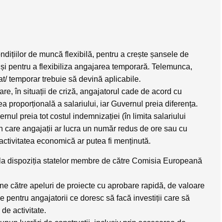
ndițiilor de muncă flexibilă, pentru a crește șansele de
r și pentru a flexibiliza angajarea temporară. Telemunca,
t/ temporar trebuie să devină aplicabile.
are, în situații de criză, angajatorul cade de acord cu
 proporțională a salariului, iar Guvernul preia diferența.
rnul preia tot costul indemnizației (în limita salariului
în care angajații ar lucra un număr redus de ore sau cu
activitatea economică ar putea fi menținută.
 la dispoziția statelor membre de către Comisia Europeană
e către apeluri de proiecte cu aprobare rapidă, de valoare
e pentru angajatorii ce doresc să facă investiții care să
de activitate.