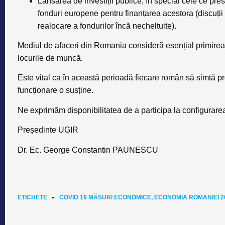
Lansarea de investiții publice, în special cele ce pre
fonduri europene pentru finanțarea acestora (discuț
realocare a fondurilor încă necheltuite).
Mediul de afaceri din Romania consideră esențial primirea s
locurile de muncă.
Este vital ca în această perioadă fiecare român să simtă prot
funcționare o susține.
Ne exprimăm disponibilitatea de a participa la configurarea
Președinte UGIR
Dr. Ec. George Constantin PAUNESCU
ETICHETE
COVID 19 MĂSURI ECONOMICE
,
ECONOMIA ROMANIEI 2