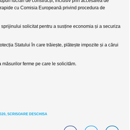
supun lucrări de construcții, inclusiv prin accesarea de
ii rapide cu Comisia Europeană privind procedura de
prijinului solicitat pentru a susține economia și a securiza
ecția Statului în care trăiește, plătește impozite și a cărui
 măsurilor ferme pe care le solicităm.
020
,
SCRISOARE DESCHISA