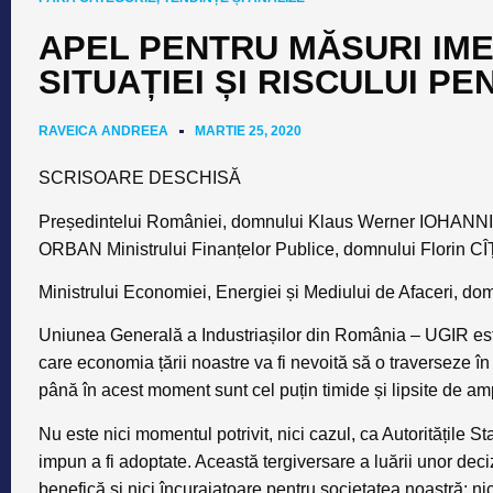
APEL PENTRU MĂSURI IME
SITUAȚIEI ȘI RISCULUI P
RAVEICA ANDREEA
MARTIE 25, 2020
SCRISOARE DESCHISĂ
Președintelui României, domnului Klaus Werner IOHANNIS
ORBAN Ministrului Finanțelor Publice, domnului Florin C
Ministrului Economiei, Energiei și Mediului de Afaceri, 
Uniunea Generală a Industriașilor din România – UGIR
es
care economia țării noastre va fi nevoită să o traverseze 
până în acest moment sunt cel puțin timide și lipsite de a
Nu este nici momentul potrivit, nici cazul, ca Autoritățile St
impun a fi adoptate. Această tergiversare a luării unor deci
benefică și nici încurajatoare pentru societatea noastră: nici 