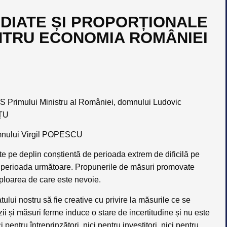
DIATE ȘI PROPORȚIONALE
ENTRU ECONOMIA ROMÂNIEI
 Primului Ministru al României, domnului Ludovic
ÎȚU
domnului Virgil POPESCU
te pe deplin conștientă de perioada extrem
de dificilă pe
în perioada următoare. Propunerile de măsuri promovate
mploarea de care este nevoie.
atului nostru să fie creative cu privire la măsurile ce se
zii și măsuri ferme induce o stare de incertitudine și nu este
pentru întreprinzători, nici pentru investitori, nici pentru