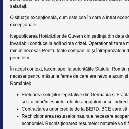
salariați.
O situație excepțională
, cum este cea în care a intrat eco
excepționale
.
Nepublicarea Hotărârilor de Guvern din ședința din data de
invariabil conduce la adâncirea crizei. Operaționalizarea mă
minim necesar. Pentru toate companiile și întreprinzătorii 
permitem.
În acest context, facem apel la autoritățile Statului Român p
necesar pentru măsurile ferme de care are nevoie acum și 
României:
Preluarea soluțiilor legislative din Germania și Franț
și scutirilor/înlesnirilor oferite angajatorilor si, indirect
Contractarea unor credite de la BERD, BCE care să 
Rechiziționarea resurselor naturale necesare acoperirii
economiei. Rechiziționarea resurselor naturale va fi