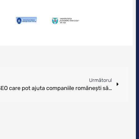
Următorul
Analiză iAgency: sfaturile SEO care pot ajuta companiile românești să nu dispară de pe Google în perioada crizei