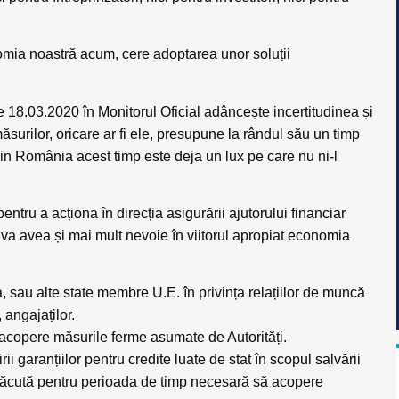
nomia noastră acum,
cere adoptarea unor soluții
 18.03.2020 în Monitorul Oficial adâncește incertitudinea și
surilor, oricare ar fi ele, presupune la rândul său un timp
din România acest timp este deja un lux pe care nu ni-l
entru a acționa în direcția asigurării ajutorului financiar
va avea și mai mult nevoie în viitorul apropiat economia
a, sau alte state membre U.E. în privința relațiilor de muncă
, angajaților.
acopere măsurile ferme asumate de Autorități.
 garanțiilor pentru credite luate de stat în scopul salvării
 făcută pentru perioada de timp necesară să acopere