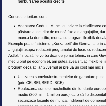
rambursarea acestor credite.
Concret, prioritare sunt:
Adaptarea Codului Muncii cu privire la clarificarea co
păstrare a locurilor de muncă fixe ale angajaților, da
munca la domiciliu, munca cu program flexibil/ decala
Exemplu poate fi
sistemul „Kurzarbeit” din Germania
prin c
angajații asupra reducerii programului de lucru cu reducerea
Astfel, în loc să fie vorba doar de șomaj tehnic, în care Guve
mediu brut pe economie), am putea avea situații flexibile, 
program decalat, iar Guvernul ar prelua un cost mai mic și 
Utilizarea sumelor/instrumentelor de garantare puse
(prin CE, BEI, BERD, BCE).
Realocarea sumelor necheltuite din fondurile europen
medie (200 mii – 1 milion euro), care să fie disponibil
securizeze locurile de muncă, indiferent de domeniul 