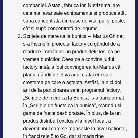
companiei. Astăzi, fabrica lor, Nutrizema, are
cele mai avansate echipamente și produce atât
supă concentrată din oase de vită, pui și pește,
cât și supă concentrată de legume.
Scrijele de mere ca la bunica
– Marius Ghineț
s-a înscris în proiectul factory cu gândul de a
readuce românilor un produs delicios, ca pe
vremea bunicilor. Ceea ce a convins juriul
factory, însă, a fost convingerea lui Marius că
planul gândit de el va aduce afacerii sale
creșterea pe care o aștepta. Astăzi, la nici doi
ani de la participarea sa în programul factory,
„Scrijele de mere ca la Bunica” s-a transformat
în „Scrijele de fructe ca la bunica”, mărindu-și
gama de fructe deshidratate. În plus, de la un
produs distribuit exclusiv la nivel local, a
devenit unul care se regăsește la nivel național,
în francizele 5 to Go, dar și magazine