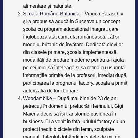
alimentare și naturiste.
Școala Româno-Britanică
– Viorica Paraschiv
și-a propus să aducă în Suceava un concept
școlar cu program educațional integrat, care
înglobează atât curricula românească, cât și
modelul britanic de învățare. Dedicată elevilor
din clasele primare, școala implementează
modalități de predare moderne pentru a-i ajuta
pe cei mici să înțeleagă și să rețină cu ușurință
informațiile primite de la profesori. Imediat după
participarea la programul factory, școala a primit
autorizația de funcționare..
Woodart bike
– După mai bine de 23 de ani
petrecuți în domeniul prelucrării lemnului, Gigi
Maier a decis să își transforme pasiunea în
business. El a venit în fața juriului factory cu un
proiect inedit: bicictele din lemn, sculptate
manual. Talentul dobândit în sutele de mii de