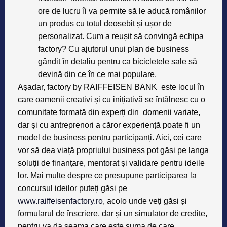
ore de lucru îi va permite să le aducă românilor
un produs cu totul deosebit și ușor de
personalizat. Cum a reușit să convingă echipa
factory? Cu ajutorul unui plan de business
gândit în detaliu pentru ca bicicletele sale să
devină din ce în ce mai populare.
Așadar, factory by RAIFFEISEN BANK este locul în
care oamenii creativi și cu inițiativă se întâlnesc cu o
comunitate formată din experți din domenii variate,
dar și cu antreprenori a căror experiență poate fi un
model de business pentru participanți. Aici, cei care
vor să dea viață propriului business pot găsi pe langa
soluții de finanțare, mentorat și validare pentru ideile
lor. Mai multe despre ce presupune participarea la
concursul ideilor puteți găsi pe
www.raiffeisenfactory.ro
, acolo unde veți găsi și
formularul de înscriere, dar și un simulator de credite,
pentru va da seama care este suma de care