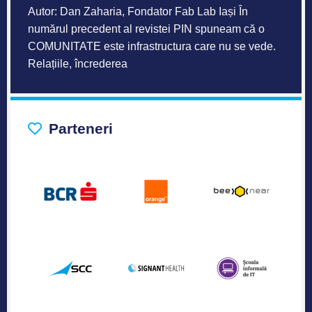
Autor: Dan Zaharia, Fondator Fab Lab Iași În
numărul precedent al revistei PIN spuneam că o
COMUNITATE este infrastructura care nu se vede.
Relațiile, încrederea
Parteneri