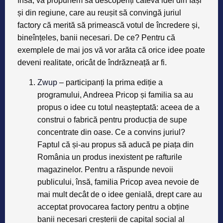
însă, vă propunem să descoperiți câteva idei din Iași
și din regiune, care au reușit să convingă juriul
factory că merită să primească votul de încredere și,
bineînțeles, banii necesari. De ce? Pentru că
exemplele de mai jos vă vor arăta că orice idee poate
deveni realitate, oricât de îndrăzneață ar fi.
Zwup
– participanți la prima ediție a
programului, Andreea Pricop și familia sa au
propus o idee cu totul neașteptată: aceea de a
construi o fabrică pentru producția de supe
concentrate din oase. Ce a convins juriul?
Faptul că și-au propus să aducă pe piața din
România un produs inexistent pe rafturile
magazinelor. Pentru a răspunde nevoii
publicului, însă, familia Pricop avea nevoie de
mai mult decât de o idee genială, drept care au
acceptat provocarea factory pentru a obține
banii necesari creșterii de capital social al