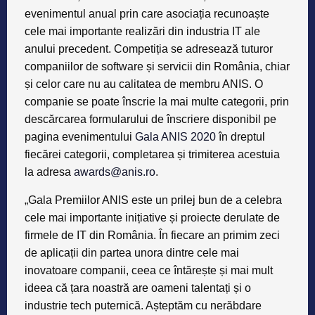
evenimentul anual prin care asociația recunoaște
cele mai importante realizări din industria IT ale
anului precedent. Competiția se adresează tuturor
companiilor de software și servicii din România, chiar
și celor care nu au calitatea de membru ANIS. O
companie se poate înscrie la mai multe categorii, prin
descărcarea formularului de înscriere disponibil pe
pagina evenimentului
Gala ANIS 2020
în dreptul
fiecărei categorii, completarea și trimiterea acestuia
la adresa
awards@anis.ro
.
„Gala Premiilor ANIS este un prilej bun de a celebra
cele mai importante inițiative și proiecte derulate de
firmele de IT din România. În fiecare an primim zeci
de aplicații din partea unora dintre cele mai
inovatoare companii, ceea ce întărește și mai mult
ideea că țara noastră are oameni talentați și o
industrie tech puternică. Așteptăm cu nerăbdare