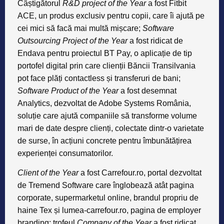
Câștigătorul
R&D project of the Year
a fost Fitbit
ACE, un produs exclusiv pentru copii, care îi ajută pe
cei mici să facă mai multă mișcare;
Software
Outsourcing Project of the Year
a fost ridicat de
Endava pentru proiectul BT Pay, o aplicație de tip
portofel digital prin care clienții Băncii Transilvania
pot face plăți contactless și transferuri de bani;
Software Product of the Year
a fost desemnat
Analytics, dezvoltat de Adobe Systems România,
soluție care ajută companiile să transforme volume
mari de date despre clienți, colectate dintr-o varietate
de surse, în acțiuni concrete pentru îmbunătățirea
experienței consumatorilor.
Client of the Year
a fost Carrefour.ro, portal dezvoltat
de Tremend Software care înglobează atât pagina
corporate, supermarketul online, brandul propriu de
haine Tex și lumea-carrefour.ro, pagina de employer
branding; trofeul
Company of the Year
a fost ridicat