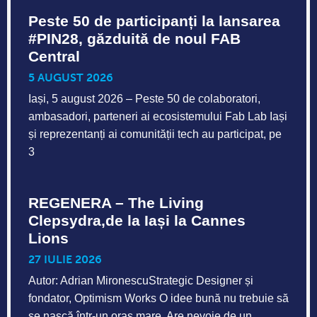
Peste 50 de participanți la lansarea
#PIN28, găzduită de noul FAB
Central
5 AUGUST 2026
Iași, 5 august 2026 – Peste 50 de colaboratori,
ambasadori, parteneri ai ecosistemului Fab Lab Iași
și reprezentanți ai comunității tech au participat, pe
3
REGENERA – The Living
Clepsydra,de la Iași la Cannes
Lions
27 IULIE 2026
Autor: Adrian MironescuStrategic Designer și
fondator, Optimism Works O idee bună nu trebuie să
se nască într-un oraș mare. Are nevoie de un