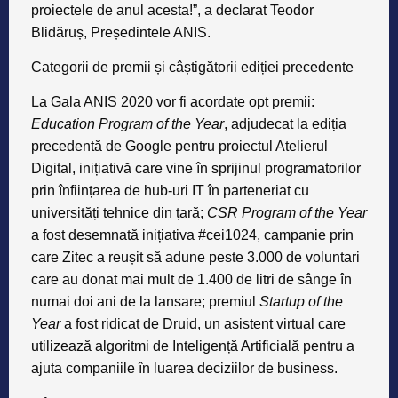
proiectele de anul acesta!”, a declarat Teodor
Blidăruș, Președintele ANIS.
Categorii de premii și câștigătorii ediției precedente
La Gala ANIS 2020 vor fi acordate opt premii:
Education Program of the Year
, adjudecat la ediția
precedentă de Google pentru proiectul Atelierul
Digital, inițiativă care vine în sprijinul programatorilor
prin înființarea de hub-uri IT în parteneriat cu
universități tehnice din țară;
CSR Program of the Year
a fost desemnată inițiativa #cei1024, campanie prin
care Zitec a reușit să adune peste 3.000 de voluntari
care au donat mai mult de 1.400 de litri de sânge în
numai doi ani de la lansare; premiul
Startup of the
Year
a fost ridicat de Druid, un asistent virtual care
utilizează algoritmi de Inteligență Artificială pentru a
ajuta companiile în luarea deciziilor de business.