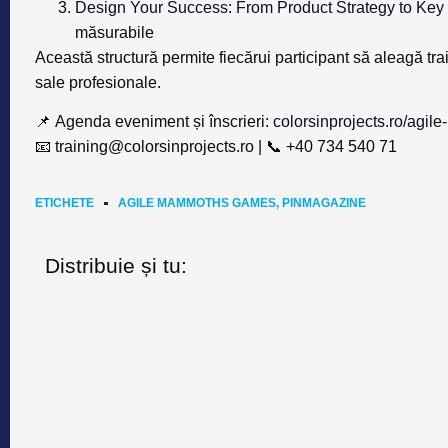
Design Your Success: From Product Strategy to Key
măsurabile
Această structură permite fiecărui participant să aleagă tr
sale profesionale
.
📌
Agenda eveniment și înscrieri:
colorsinprojects.ro/ag
📧
training@colorsinprojects.ro
| 📞 +40 734 540 71
ETICHETE
AGILE MAMMOTHS GAMES
,
PINMAGAZINE
Distribuie și tu: