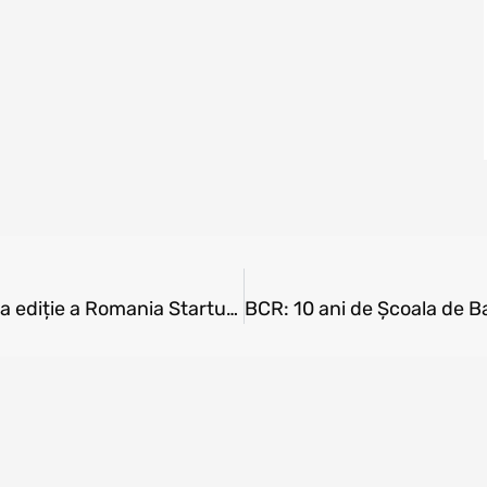
ROTSA anunță nominalizații la cea de-a doua ediție a Romania Startup Awards, competiție care premiază cele mai inovatoare startup-uri din România și Republica Moldova