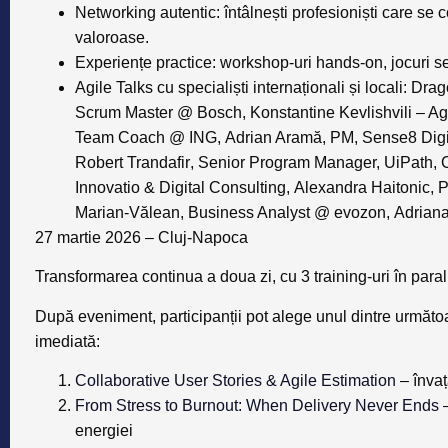
Networking autentic:
întâlnești profesioniști care se 
valoroase.
Experiențe practice:
workshop-uri hands-on, jocuri ser
Agile Talks
cu specialiști internaționali și locali:
Drag
Scrum Master @ Bosch,
Konstantine Kevlishvili
– Ag
Team Coach @ ING,
Adrian Aramă
, PM, Sense8 Dig
Robert Trandafir
, Senior Program Manager, UiPath,
Innovatio & Digital Consulting,
Alexandra Haitonic
, 
Marian-Vălean
, Business Analyst @ evozon,
Adrian
27 martie 2026 – Cluj-Napoca
Transformarea continua a doua zi, cu 3 training-uri în paral
După eveniment, participanții pot alege unul dintre următ
imediată:
Collaborative User Stories & Agile Estimation
– învață
From Stress to Burnout: When Delivery Never Ends
–
energiei