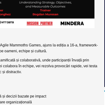
Agile Mammoths Games
, ajuns la ediția a 16-a, framework-
 pe
oameni, echipe și cultură
.
gamificată și colaborativă
, unde participanții învață prin
i colabora în echipe, vei rezolva provocări rapide, vei testa
 și distractiv.
ă și decizii bazate pe impact
tare organizațională