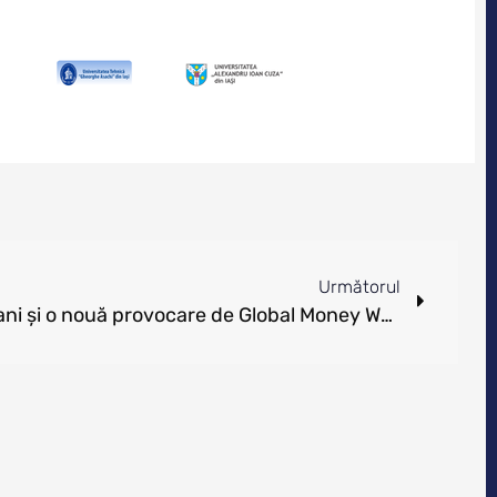
Următorul
BCR: 10 ani de Școala de Bani și o nouă provocare de Global Money Week:100.000 de ore de educație financiară în 7 zile