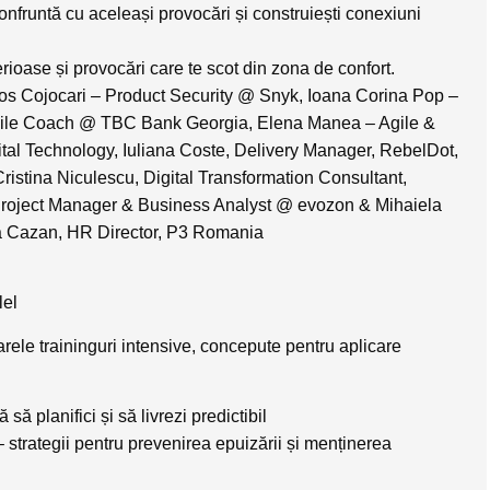
confruntă cu aceleași provocări și construiești conexiuni
ioase și provocări care te scot din zona de confort.
os Cojocari
– Product Security @ Snyk,
Ioana Corina Pop
–
ile Coach @ TBC Bank Georgia,
Elena Manea
– Agile &
ital Technology,
Iuliana Coste
, Delivery Manager, RebelDot,
Cristina Niculescu
, Digital Transformation Consultant,
Project Manager & Business Analyst @ evozon &
Mihaiela
a Cazan
, HR Director, P3 Romania
lel
oarele
traininguri intensive
, concepute pentru aplicare
 să planifici și să livrezi predictibil
 strategii pentru prevenirea epuizării și menținerea