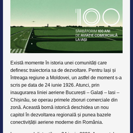
Există momente în istoria unei comunități care
definesc traiectoria sa de dezvoltare. Pentru Iași și
întreaga regiune a Moldovei, un astfel de moment s-a
scris pe data de 24 iunie 1926. Atunci, prin
inaugurarea liniei aeriene București – Galați – Iasi –
Chișinău, se operau primele zboruri comerciale din
zonă. Această bornă istorică deschidea un nou
capitol în dezvoltarea regională și punea bazele
conectivițății aeriene moderne din România.