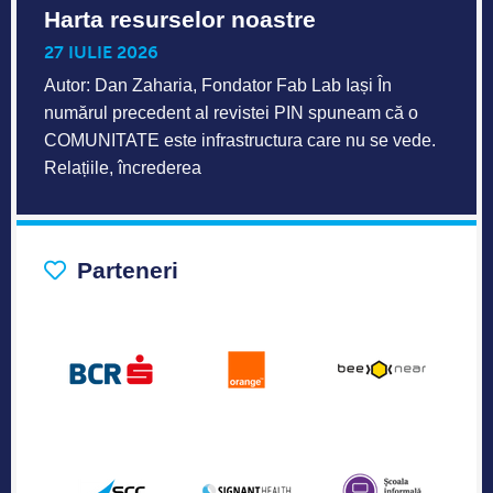
Harta resurselor noastre
27 IULIE 2026
Autor: Dan Zaharia, Fondator Fab Lab Iași În
numărul precedent al revistei PIN spuneam că o
COMUNITATE este infrastructura care nu se vede.
Relațiile, încrederea
Parteneri