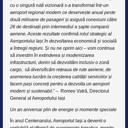
cu o singură rută vizionară s-a transformat într-un
aeroport regional modern ce deservește anual peste
două milioane de pasageri și asigură conexiuni către
26 de destinații prin intermediul a șapte companii
aeriene. Aceste rezultate confirmă rolul strategic al
Aeroportului Iași în dezvoltarea economică și socială
a întregii regiuni. Și nu ne oprim aici – vom continua
să investim în extinderea și modernizarea
infrastructurii, dorim să dezvoltăm inclusiv o zonă
cargo, să diversificăm rețeaua de rute aeriene, de
asemenea lucrăm la creșterea calității serviciilor și
facem pași concreți pentru a dezvolta un aeroport
modern și sustenabil
.” –
Romeo Vatră, Directorul
General al Aeroportului Iași
Un an aniversar plin de energie și momente speciale
În anul Centenarului, Aeroportul Iași a devenit o
veritabilă platformă de evenimente tematice, menite