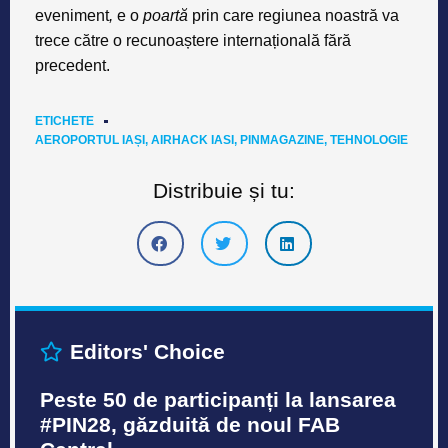
eveniment
,
e o
poartă
prin care regiunea noastră va
trece către o recunoaștere internațională fără
precedent.
ETICHETE
AEROPORTUL IAȘI
,
AIRHACK IASI
,
PINMAGAZINE
,
TEHNOLOGIE
Distribuie și tu:
Editors' Choice
Peste 50 de participanți la lansarea
#PIN28, găzduită de noul FAB