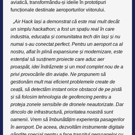
aviatică, transformându-și ideile în prototipuri
funcționale destinate aeroporturilor viitorului.
„
Air Hack Iași a demonstrat că este mai mult decât
un simplu hackathon; a fost un spațiu real în care
industria, educația și comunitatea tech din Iași și nu
numai s-au conectat perfect. Pentru un aeroport ca al
nostru, aflat în plină expansiune și modernizare, este
estențial să susținem proiecte care aduc aer
proaspăt, idei îndrăznețe și un mod complet nou de a
privi provocările din aviație. Ne propunem să
gestionăm mult mai eficient problemele create de
ceață, să detectăm instant orice obstacol de pe pistă
și să folosim tehnologia de geofencing pentru a
proteja zonele sensibile de dronele neautorizate. Dar
dincolo de infrastructură, prioritatea noastră sunt
oamenii. Vrem să îmbunătățim experiența pasagerilor
în aeroport. De aceea, dezvoltăm instrumente digitale
gândite special pentru a face tranzitul persoanelor cu