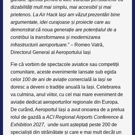
dizabilități mult mai simplu, mai accesibil și mai
prietenos. La Air Hack Iași am văzut prezentări bine
argumentate, idei curajoase și proiecte care au
demonstrat că noua generație are potențialul de a
contribui la transformarea și modernizarea
infrastructurii aeroportuare.
” –
Romeo Vatră,
Directorul General al Aeroportului Iași
Fie că vorbim de spectacole aviatice sau competiții
comunitare, aceste evenimente lansate sub egida
celor
100 de ani de aviație comercială la Iași
se
doresc a deveni o tradiție anuală la Iași. Celebrarea
va culmina, anul viitor, cu cel mai mare eveniment de
aviație dedicat aeroporturilor regionale din Europa.
De curând, Aeroportul Iași a avut onoarea de a prelua
rolul de gazdă a
ACI Regional Airports Conference &
Exhibition 2027,
unde sunt așteptați peste 200 de
specialiști din străinătate și care e mai mult decât un