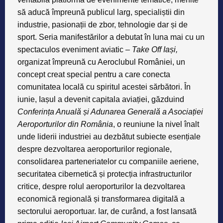
să aducă împreună publicul larg, specialiștii din
industrie, pasionații de zbor, tehnologie dar și de
sport. Seria manifestărilor a debutat în luna mai cu un
spectaculos eveniment aviatic –
Take Off Iași,
organizat împreună cu Aeroclubul României, un
concept creat special pentru a care conecta
comunitatea locală cu spiritul acestei sărbători. În
iunie, Iașul a devenit capitala aviației, găzduind
Conferința Anuală și Adunarea Generală a Asociației
Aeroporturilor din România
, o reuniune la nivel înalt
unde liderii industriei au dezbătut subiecte esențiale
despre dezvoltarea aeroporturilor regionale,
consolidarea parteneriatelor cu companiile aeriene,
securitatea cibernetică și protecția infrastructurilor
critice, despre rolul aeroporturilor la dezvoltarea
economică regională și transformarea digitală a
sectorului aeroportuar. Iar, de curând, a fost lansată