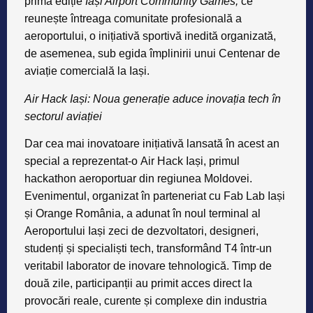
prima ediție
Iași Airport Community Games,
ce
reunește întreaga comunitate profesională a
aeroportului, o inițiativă sportivă inedită organizată,
de asemenea, sub egida împlinirii unui Centenar de
aviație comercială la Iași.
Air Hack Iași: Noua generație aduce inovația tech în
sectorul aviației
Dar cea mai inovatoare inițiativă lansată în acest an
special a reprezentat-o
Air Hack Iași
, primul
hackathon aeroportuar din regiunea Moldovei.
Evenimentul, organizat în parteneriat cu Fab Lab Iași
și Orange România, a adunat în noul terminal al
Aeroportului Iași zeci de dezvoltatori, designeri,
studenți și specialiști tech, transformând T4 într-un
veritabil laborator de inovare tehnologică. Timp de
două zile, participanții au primit acces direct la
provocări reale, curente și complexe din industria