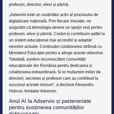
profesori, directori, elevi și părinți.
„Adservio este un susținător activ al procesului de
digitalizare națională. Prin fiecare inovație, ne
asigurăm că tehnologia devine un sprijin real pentru
profesori, elevi și părinți. Creăm și contribuim astfel la
un sistem educațional mai accesibil și adaptat
nevoilor actuale. Continuăm colaborarea strânsă cu
Ministerul Educației pentru a atinge aceste obiective.
Totodată, suntem recunoscători comunității
educaționale din România pentru dedicarea și
colaborarea extraordinară. Și le mulțumim miilor de
directori, secretari și profesori care au contribuit la
succesul acestei misiuni”, a declarat
Alexandru
Holicov, fondator Adservio
.
Anul AI la Adservio și parteneriate
pentru susținerea comunităților
defavorizate