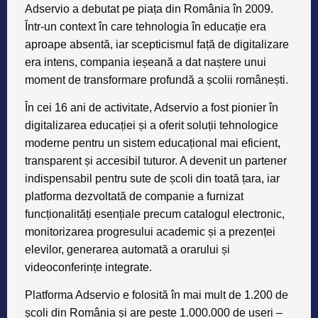
Adservio a debutat pe piața din România în 2009.
Într-un context în care tehnologia în educație era
aproape absentă, iar scepticismul față de digitalizare
era intens, compania ieșeană a dat naștere unui
moment de transformare profundă a școlii românești.
În cei 16 ani de activitate, Adservio a fost pionier în
digitalizarea educației și a oferit soluții tehnologice
moderne pentru un sistem educațional mai eficient,
transparent și accesibil tuturor. A devenit un partener
indispensabil pentru sute de școli din toată țara, iar
platforma dezvoltată de companie a furnizat
funcționalități esențiale precum catalogul electronic,
monitorizarea progresului academic și a prezenței
elevilor, generarea automată a orarului și
videoconferințe integrate.
Platforma Adservio e folosită în mai mult de
1.200 de
școli
din România și are
peste 1.000.000 de useri
–