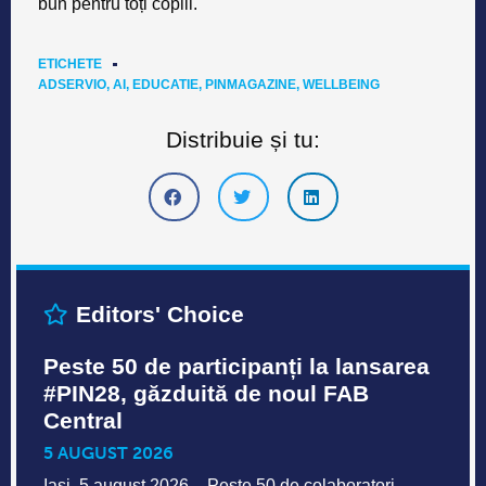
bun pentru toți copiii.
ETICHETE
ADSERVIO
,
AI
,
EDUCATIE
,
PINMAGAZINE
,
WELLBEING
Distribuie și tu:
Editors' Choice
Peste 50 de participanți la lansarea
#PIN28, găzduită de noul FAB
Central
5 AUGUST 2026
Iași, 5 august 2026 – Peste 50 de colaboratori,