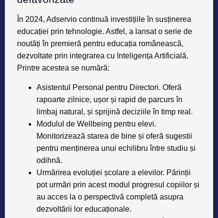
În 2024, Adservio continuă investițiile în susținerea
educației prin tehnologie. Astfel, a lansat o serie de
noutăți în premieră pentru educația românească,
dezvoltate prin integrarea cu Inteligența Artificială.
Printre acestea se numără:
Asistentul Personal pentru Directori
. Oferă
rapoarte zilnice, ușor și rapid de parcurs în
limbaj natural, și sprijină deciziile în timp real.
Modulul de Wellbeing pentru elevi
.
Monitorizează starea de bine și oferă sugestii
pentru menținerea unui echilibru între studiu și
odihnă.
Urmărirea evoluției școlare a elevilor.
Părinții
pot urmări prin acest modul progresul copiilor și
au acces la o perspectivă completă asupra
dezvoltării lor educaționale.