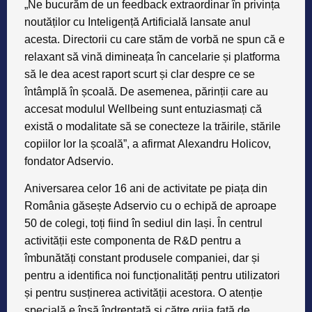
„Ne bucurăm de un feedback extraordinar în privința
noutăților cu Inteligență Artificială lansate anul
acesta. Directorii cu care stăm de vorbă ne spun că e
relaxant să vină dimineața în cancelarie și platforma
să le dea acest raport scurt și clar despre ce se
întâmplă în școală. De asemenea, părinții care au
accesat modulul Wellbeing sunt entuziasmați că
există o modalitate să se conecteze la trăirile, stările
copiilor lor la școală”, a afirmat
Alexandru Holicov,
fondator Adservio
.
Aniversarea celor 16 ani de activitate pe piața din
România găsește Adservio cu o echipă de aproape
50 de colegi, toți fiind în sediul din Iași. În centrul
activității este componenta de R&D pentru a
îmbunătăți constant produsele companiei, dar și
pentru a identifica noi funcționalități pentru utilizatori
și pentru susținerea activității acestora. O atenție
specială e însă îndreptată și către grija față de