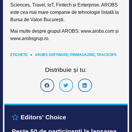
Sciences, Travel, IoT, Fintech și Enterprise. AROBS
este cea mai mare companie de tehnologie listată la
Bursa de Valori București.
Mai multe despre grupul AROBS:
www.arobs.com
și
www.arobsgrup.ro
.
ETICHETE
AROBS SOFTWARE
,
PINMAGAZINE
,
TRACKGPS
Distribuie și tu:
Editors' Choice
Peste 50 de participanți la lansarea