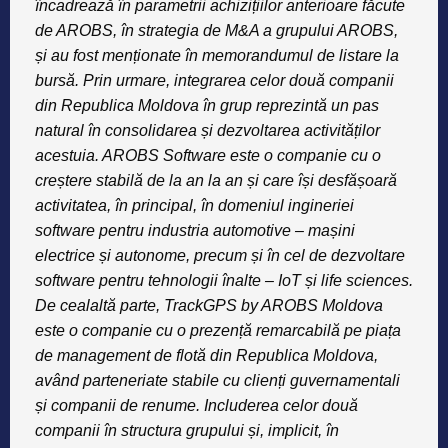
încadrează în parametrii achizițiilor anterioare făcute
de AROBS, în strategia de M&A a grupului AROBS,
și au fost menționate în memorandumul de listare la
bursă. Prin urmare, integrarea celor două companii
din Republica Moldova în grup reprezintă un pas
natural în consolidarea și dezvoltarea activităților
acestuia. AROBS Software este o companie cu o
creștere stabilă de la an la an și care își desfășoară
activitatea, în principal, în domeniul ingineriei
software pentru industria automotive – mașini
electrice și autonome, precum și în cel de dezvoltare
software pentru tehnologii înalte – IoT și life sciences.
De cealaltă parte, TrackGPS by AROBS Moldova
este o companie cu o prezență remarcabilă pe piața
de management de flotă din Republica Moldova,
având parteneriate stabile cu clienți guvernamentali
și companii de renume. Includerea celor două
companii în structura grupului și, implicit, în