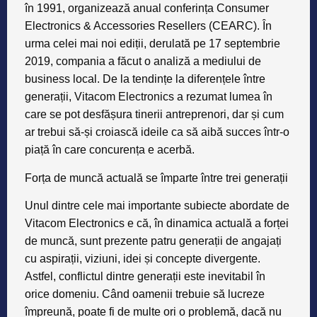
în 1991, organizează anual conferința Consumer
Electronics & Accessories Resellers (CEARC). În
urma celei mai noi ediții, derulată pe 17 septembrie
2019, compania a făcut o analiză a mediului de
business local. De la tendințe la diferențele între
generații, Vitacom Electronics a rezumat lumea în
care se pot desfășura tinerii antreprenori, dar și cum
ar trebui să-și croiască ideile ca să aibă succes într-o
piață în care concurența e acerbă.
Forța de muncă actuală se împarte între trei generații
Unul dintre cele mai importante subiecte abordate de
Vitacom Electronics e că, în dinamica actuală a forței
de muncă, sunt prezente patru generații de angajați
cu aspirații, viziuni, idei și concepte divergente.
Astfel, conflictul dintre generații este inevitabil în
orice domeniu. Când oamenii trebuie să lucreze
împreună, poate fi de multe ori o problemă, dacă nu