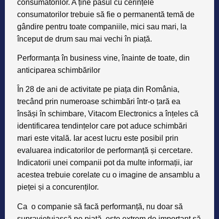
consumatorilor. A ține pasul cu cerințele
consumatorilor trebuie să fie o permanentă temă de
gândire pentru toate companiile, mici sau mari, la
început de drum sau mai vechi în piață.
Performanța în business vine, înainte de toate, din
anticiparea schimbărilor
În 28 de ani de activitate pe piața din România,
trecând prin numeroase schimbări într-o țară ea
însăși în schimbare, Vitacom Electronics a înțeles că
identificarea tendințelor care pot aduce schimbări
mari este vitală. Iar acest lucru este posibil prin
evaluarea indicatorilor de performanță și cercetare.
Indicatorii unei companii pot da multe informații, iar
acestea trebuie corelate cu o imagine de ansamblu a
pieței și a concurenților.
Ca o companie să facă performanță, nu doar să
supraviețuiască pe piață, este extrem de important să