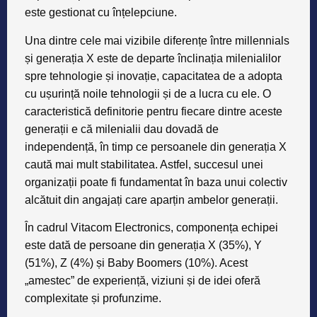
este gestionat cu înțelepciune.
Una dintre cele mai vizibile diferențe între millennials
și generația X este de departe înclinația milenialilor
spre tehnologie și inovație, capacitatea de a adopta
cu ușurință noile tehnologii și de a lucra cu ele. O
caracteristică definitorie pentru fiecare dintre aceste
generații e că milenialii dau dovadă de
independență, în timp ce persoanele din generația X
caută mai mult stabilitatea. Astfel, succesul unei
organizații poate fi fundamentat în baza unui colectiv
alcătuit din angajați care aparțin ambelor generații.
În cadrul Vitacom Electronics, componența echipei
este dată de persoane din generația X (35%), Y
(51%), Z (4%) și Baby Boomers (10%). Acest
„amestec” de experiență, viziuni și de idei oferă
complexitate și profunzime.