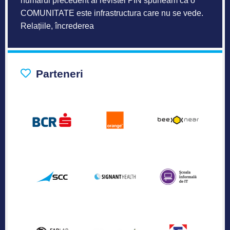
numărul precedent al revistei PIN spuneam că o
COMUNITATE este infrastructura care nu se vede.
Relațiile, încrederea
Parteneri