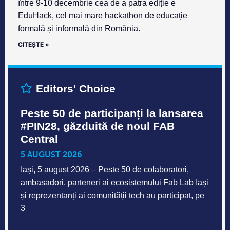
între 9-10 decembrie cea de a patra ediție e
EduHack, cel mai mare hackathon de educație
formală și informală din România.
CITEȘTE »
Editors' Choice
Peste 50 de participanți la lansarea
#PIN28, găzduită de noul FAB
Central
5 AUGUST 2026
Iași, 5 august 2026 – Peste 50 de colaboratori,
ambasadori, parteneri ai ecosistemului Fab Lab Iași
și reprezentanți ai comunității tech au participat, pe
3