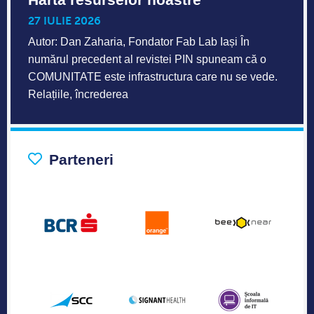
27 IULIE 2026
Autor: Dan Zaharia, Fondator Fab Lab Iași În
numărul precedent al revistei PIN spuneam că o
COMUNITATE este infrastructura care nu se vede.
Relațiile, încrederea
Parteneri