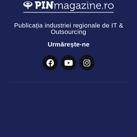
Publicația industriei regionale de IT &
Outsourcing
Urmărește-ne
Termeni și Condiții
Politică de confidențialitate
Cookies
© Copyright 2026 - Ecosistemul PIN. Toate drepturile
rezervate.
Informația acestui site nu poate fi reprodusă fără
acordul PINMagazine conform prevederilor copyright-